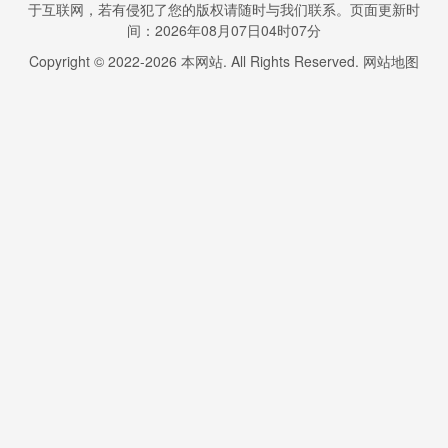
于互联网，若有侵犯了您的版权请随时与我们联系。页面更新时
间：2026年08月07日04时07分
Copyright © 2022-
2026
本网站. All Rights Reserved.
网站地图