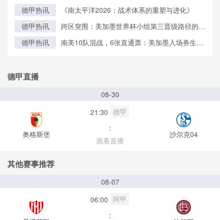
北美世界杯的隐形博弈
德甲热讯
《南太平洋2026：战术体系的重塑与进化》
德甲热讯
跨区突围：美加墨世界杯小组第三晋级路径的战
术重塑与博弈法则
德甲热讯
南美10队混战，6张直通票：美加墨入场券生死
局
德甲直播
08-30
德甲
21:30
:
奥格斯堡
沙尔克04
观看直播
其他赛事推荐
08-07
阿甲
06:00
: