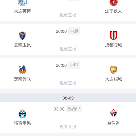
:
大连英博
辽宁铁人
观看直播
中超
20:00
:
云南玉昆
成都蓉城
观看直播
中甲
20:00
:
定南赣联
大连鲲城
观看直播
08-09
巴西甲
03:00
:
格雷米奥
圣保罗
观看直播