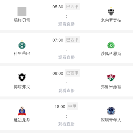
巴西甲
05:30
:
瑞模贝雷
米内罗竞技
观看直播
巴西甲
07:30
:
科里蒂巴
沙佩科恩斯
观看直播
巴西甲
08:00
:
博塔弗戈
弗鲁米嫩塞
观看直播
中甲
18:00
:
延边龙鼎
深圳青年人
观看直播