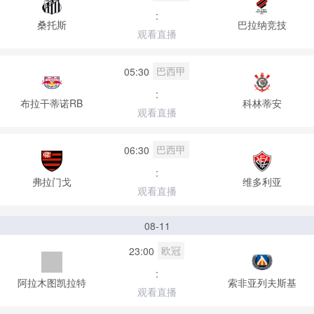
:
桑托斯
巴拉纳竞技
观看直播
巴西甲
05:30
:
布拉干蒂诺RB
科林蒂安
观看直播
巴西甲
06:30
:
弗拉门戈
维多利亚
观看直播
08-11
欧冠
23:00
:
阿拉木图凯拉特
索非亚列夫斯基
观看直播