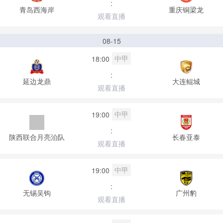
:
青岛西海岸
重庆铜梁龙
观看直播
08-15
中甲
18:00
:
延边龙鼎
大连鲲城
观看直播
中甲
19:00
:
陕西联合月亮泊队
长春亚泰
观看直播
中甲
19:00
:
无锡吴钩
广州豹
观看直播