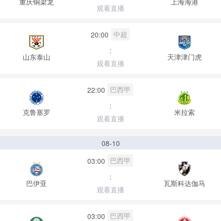
重庆铜梁龙
上海海港
观看直播
中超
20:00
:
山东泰山
天津津门虎
观看直播
巴西甲
22:00
:
克鲁塞罗
米拉索
观看直播
08-10
巴西甲
03:00
:
巴伊亚
瓦斯科达伽马
观看直播
巴西甲
03:00