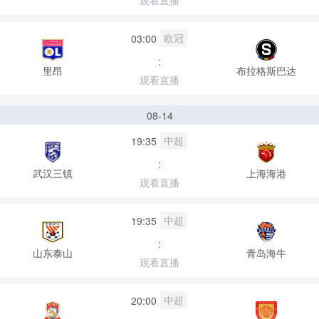
观看直播
欧冠
03:00
:
里昂
布拉格斯巴达
观看直播
08-14
中超
19:35
:
武汉三镇
上海海港
观看直播
中超
19:35
:
山东泰山
青岛海牛
观看直播
中超
20:00