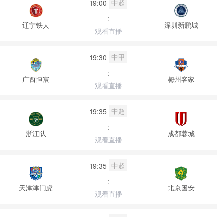
中超
19:00
:
辽宁铁人
深圳新鹏城
观看直播
中甲
19:30
:
广西恒宸
梅州客家
观看直播
中超
19:35
:
浙江队
成都蓉城
观看直播
中超
19:35
:
天津津门虎
北京国安
观看直播