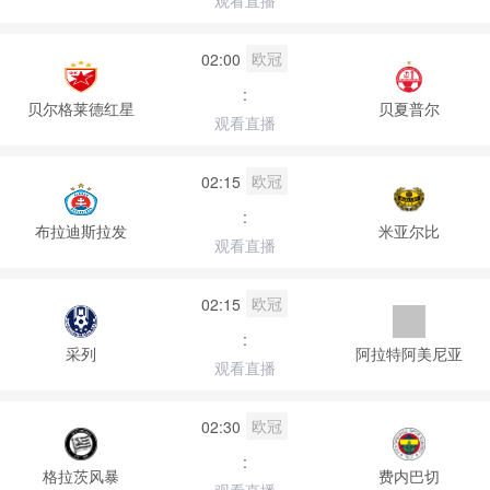
观看直播
欧冠
02:00
:
贝尔格莱德红星
贝夏普尔
观看直播
欧冠
02:15
:
布拉迪斯拉发
米亚尔比
观看直播
欧冠
02:15
:
采列
阿拉特阿美尼亚
观看直播
欧冠
02:30
:
格拉茨风暴
费内巴切