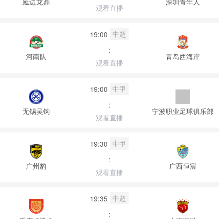
延边龙鼎
深圳青年人
观看直播
中超
19:00
:
河南队
青岛西海岸
观看直播
中甲
19:00
:
无锡吴钩
宁波职业足球俱乐部
观看直播
中甲
19:30
:
广州豹
广西恒宸
观看直播
中超
19:35
: