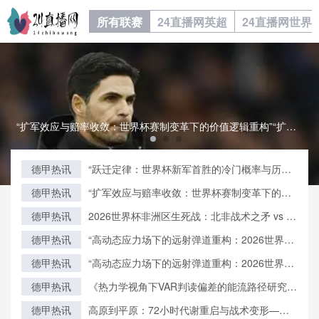
所有联赛
24直播网英超
24直播网世界
“扩军效应与赔率收敛：世界杯赛制变革下的价值逻辑重构”“扩军效应与赔率收敛：世界杯赛制变革下的价值逻辑重构”
德甲热讯
“跃迁定律：世界杯新军首胜的冷门概率与历史
突变”
德甲热讯
“扩军效应与赔率收敛：世界杯赛制变革下的价
值逻辑重构”
德甲热讯
2026世界杯非洲区生死战：北非战术之矛 vs 西
非力量之盾
德甲热讯
“高动态应力场下的远射弹道重构：2026世界杯
用球飞行控制与落点精度的技术解构”
德甲热讯
“高动态应力场下的远射弹道重构：2026世界杯
用球飞行控制与落点精度的技术解构”
德甲热讯
《热力学视角下VAR判读偏差的能流路径研究
——基于2022卡塔尔世界杯的实证检验》
德甲热讯
高原到平原：72小时代谢重启与战术变形——