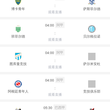
:
博卡青年
萨斯菲尔德
观看直播
阿甲
04:00
:
班菲尔德
贝尔格拉诺
观看直播
阿甲
04:00
:
图库曼竞技
萨尔米安杜
观看直播
阿甲
04:00
:
阿根廷青年人
竞技俱乐部
观看直播
巴西甲
05:30