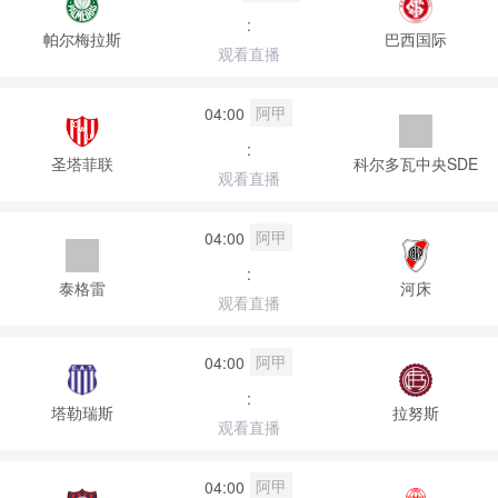
:
帕尔梅拉斯
巴西国际
观看直播
阿甲
04:00
:
圣塔菲联
科尔多瓦中央SDE
观看直播
阿甲
04:00
:
泰格雷
河床
观看直播
阿甲
04:00
:
塔勒瑞斯
拉努斯
观看直播
阿甲
04:00