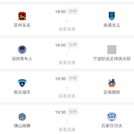
中甲
19:00
:
苏州东吴
南通支云
观看直播
中甲
19:00
:
深圳青年人
宁波职业足球俱乐部
观看直播
中甲
19:30
:
南京城市
定南赣联
观看直播
中甲
19:30
:
佛山南狮
石家庄功夫
观看直播