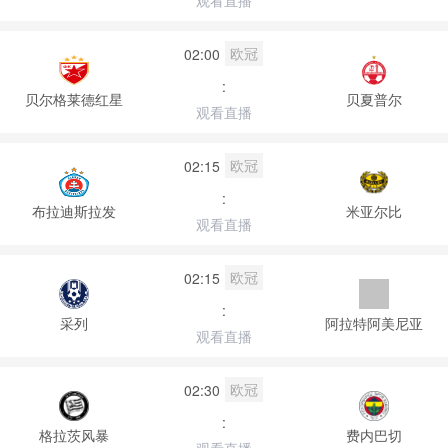
观看直播
欧冠
02:00
:
贝尔格莱德红星
贝夏普尔
观看直播
欧冠
02:15
:
布拉迪斯拉发
米亚尔比
观看直播
欧冠
02:15
:
采列
阿拉特阿美尼亚
观看直播
欧冠
02:30
:
格拉茨风暴
费内巴切