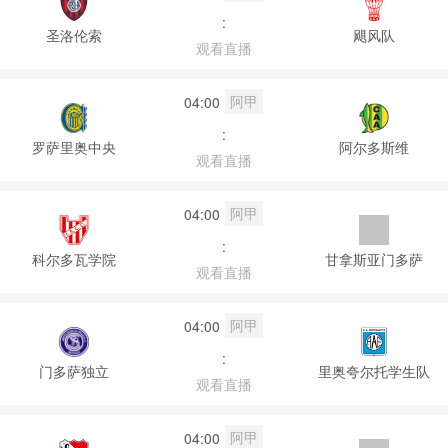
:
圣洛伦索
飓风队
观看直播
阿甲
04:00
:
罗萨里奥中央
阿尔多斯维
观看直播
阿甲
04:00
:
科尔多瓦学院
甘拿斯亚门多萨
观看直播
阿甲
04:00
:
门多萨独立
里奥夸尔托学生队
观看直播
阿甲
04:00