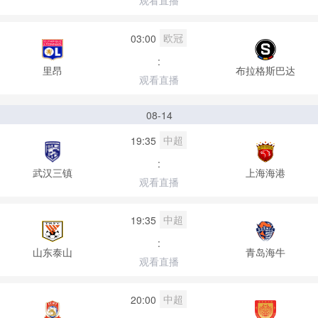
观看直播
欧冠
03:00
:
里昂
布拉格斯巴达
观看直播
08-14
中超
19:35
:
武汉三镇
上海海港
观看直播
中超
19:35
:
山东泰山
青岛海牛
观看直播
中超
20:00