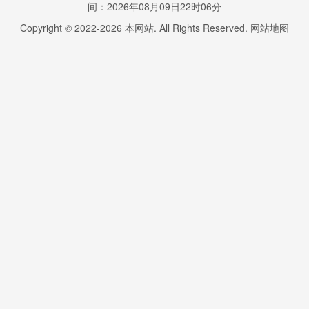
间：2026年08月09日22时06分
Copyright © 2022-
2026
本网站. All Rights Reserved.
网站地图