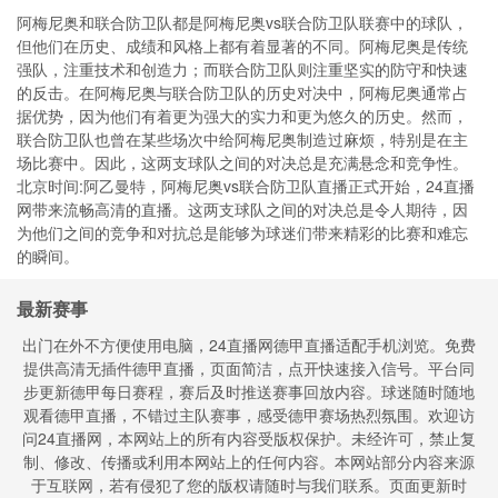
阿梅尼奥和联合防卫队都是阿梅尼奥vs联合防卫队联赛中的球队，
但他们在历史、成绩和风格上都有着显著的不同。阿梅尼奥是传统
强队，注重技术和创造力；而联合防卫队则注重坚实的防守和快速
的反击。在阿梅尼奥与联合防卫队的历史对决中，阿梅尼奥通常占
据优势，因为他们有着更为强大的实力和更为悠久的历史。然而，
联合防卫队也曾在某些场次中给阿梅尼奥制造过麻烦，特别是在主
场比赛中。因此，这两支球队之间的对决总是充满悬念和竞争性。
北京时间:阿乙曼特，阿梅尼奥vs联合防卫队直播正式开始，24直播
网带来流畅高清的直播。这两支球队之间的对决总是令人期待，因
为他们之间的竞争和对抗总是能够为球迷们带来精彩的比赛和难忘
的瞬间。
最新赛事
出门在外不方便使用电脑，24直播网德甲直播适配手机浏览。免费
提供高清无插件德甲直播，页面简洁，点开快速接入信号。平台同
步更新德甲每日赛程，赛后及时推送赛事回放内容。球迷随时随地
观看德甲直播，不错过主队赛事，感受德甲赛场热烈氛围。欢迎访
问24直播网，本网站上的所有内容受版权保护。未经许可，禁止复
制、修改、传播或利用本网站上的任何内容。本网站部分内容来源
于互联网，若有侵犯了您的版权请随时与我们联系。页面更新时