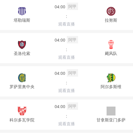
阿甲
04:00
:
塔勒瑞斯
拉努斯
观看直播
阿甲
04:00
:
圣洛伦索
飓风队
观看直播
阿甲
04:00
:
罗萨里奥中央
阿尔多斯维
观看直播
阿甲
04:00
:
科尔多瓦学院
甘拿斯亚门多萨
观看直播