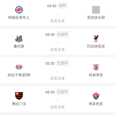
阿甲
04:00
:
阿根廷青年人
竞技俱乐部
观看直播
巴西甲
05:30
:
桑托斯
巴拉纳竞技
观看直播
巴西甲
05:30
:
布拉干蒂诺RB
科林蒂安
观看直播
巴西甲
06:30
:
弗拉门戈
维多利亚
观看直播