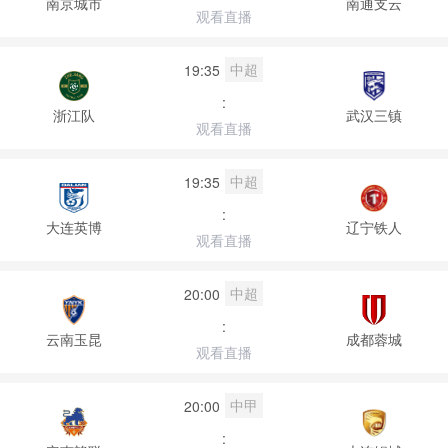
南京城市
南通支云
观看直播
中超
19:35
:
浙江队
武汉三镇
观看直播
中超
19:35
:
大连英博
辽宁铁人
观看直播
中超
20:00
:
云南玉昆
成都蓉城
观看直播
中甲
20:00
: