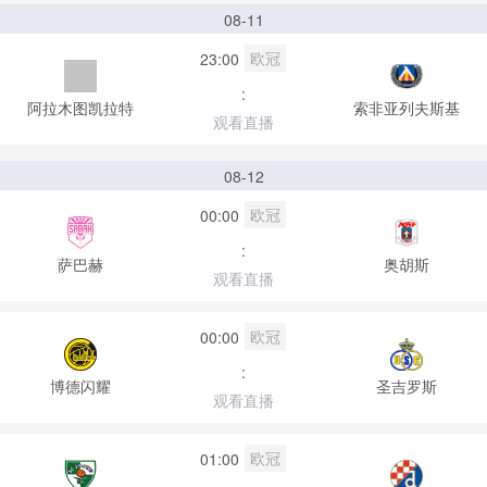
08-11
欧冠
23:00
:
阿拉木图凯拉特
索非亚列夫斯基
观看直播
08-12
欧冠
00:00
:
萨巴赫
奥胡斯
观看直播
欧冠
00:00
:
博德闪耀
圣吉罗斯
观看直播
欧冠
01:00