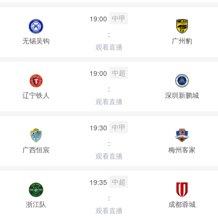
中甲
19:00
:
无锡吴钩
广州豹
观看直播
中超
19:00
:
辽宁铁人
深圳新鹏城
观看直播
中甲
19:30
:
广西恒宸
梅州客家
观看直播
中超
19:35
:
浙江队
成都蓉城
观看直播