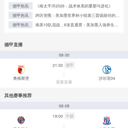
北美世界杯的隐形博弈
德甲热讯
《南太平洋2026：战术体系的重塑与进化》
德甲热讯
跨区突围：美加墨世界杯小组第三晋级路径的战
术重塑与博弈法则
德甲热讯
南美10队混战，6张直通票：美加墨入场券生死
局
德甲直播
08-30
德甲
21:30
:
奥格斯堡
沙尔克04
观看直播
其他赛事推荐
08-08
中超
19:00
: