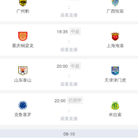
:
广州豹
广西恒宸
观看直播
中超
19:35
:
重庆铜梁龙
上海海港
观看直播
中超
20:00
:
山东泰山
天津津门虎
观看直播
巴西甲
22:00
:
克鲁塞罗
米拉索
观看直播
08-10