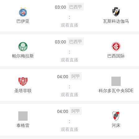
巴西甲
03:00
:
巴伊亚
瓦斯科达伽马
观看直播
巴西甲
03:00
:
帕尔梅拉斯
巴西国际
观看直播
阿甲
04:00
:
圣塔菲联
科尔多瓦中央SDE
观看直播
阿甲
04:00
:
泰格雷
河床
观看直播