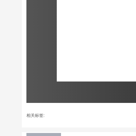
相关标签: