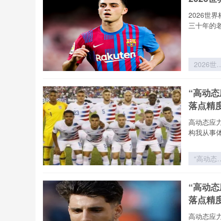
赛制变革
的价值逻
2026世
重构”
三十年的
2026世
杯非洲区
死战：北
“高动
战术之
落点精
vs 西非
量之盾
高动态应
构我从事
“高动态
力场下的
射弹道
“高动
构：202
落点精
世界杯用
飞行控制
高动态应
落点精度