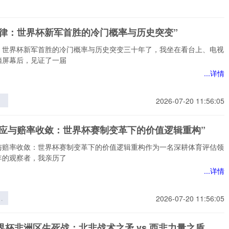
定律：世界杯新军首胜的冷门概率与历史突变”
：世界杯新军首胜的冷门概率与历史突变三十年了，我坐在看台上、电视
脑屏幕后，见证了一届
...详情
2026-07-20 11:56:05
杯
的
效应与赔率收敛：世界杯赛制变革下的价值逻辑重构”
与
”
与赔率收敛：世界杯赛制变革下的价值逻辑重构作为一名深耕体育评估领
年的观察者，我亲历了
...详情
应
2026-07-20 11:56:05
收
杯
世界杯非洲区生死战：北非战术之矛 vs 西非力量之盾