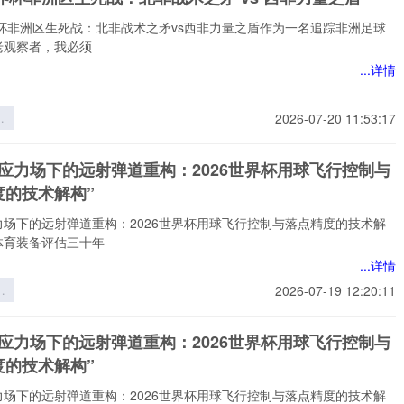
下
辑
界杯非洲区生死战：北非战术之矛vs西非力量之盾作为一名追踪非洲足球
老观察者，我必须
...详情
界
2026-07-20 11:53:17
生
非
态应力场下的远射弹道重构：2026世界杯用球飞行控制与
矛
度的技术解构”
力
力场下的远射弹道重构：2026世界杯用球飞行控制与落点精度的技术解
体育装备评估三十年
...详情
应
2026-07-19 12:20:11
远
重
态应力场下的远射弹道重构：2026世界杯用球飞行控制与
6
度的技术解构”
球
与
力场下的远射弹道重构：2026世界杯用球飞行控制与落点精度的技术解
的