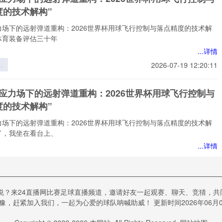
矛
度的技术解构”
力
力场下的远射弹道重构：2026世界杯用球飞行控制与落点精度的技术解
体育装备评估三十年
...详情
应
2026-07-19 12:20:11
远
重
态应力场下的远射弹道重构：2026世界杯用球飞行控制与
6
度的技术解构”
球
与
力场下的远射弹道重构：2026世界杯用球飞行控制与落点精度的技术解
的
了，我坐在看台上、
”
...详情
应
2026-07-19 12:20:11
远
重
视角下VAR判读偏差的能流路径研究——基于2022卡
6
悦？来24直播网比赛足球直播频道，邀请好友一起观赛、聊天、竞猜，
界杯的实证检验》
球
，赶紧加入我们，一起为心爱的球队呐喊助威！ 更新时间2026年06月07
与
下VAR判读偏差的能流路径研究——基于2022卡塔尔世界杯的实证检
的