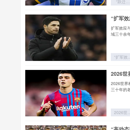
“跃迁定
律：世界
新军首胜
“扩军
冷门概率
历史突变
扩军效应
域三十余
“扩军效
与赔率
敛：世界
2026
赛制变革
的价值逻
2026世
重构”
三十年的
2026世
杯非洲区
死战：北
“高动