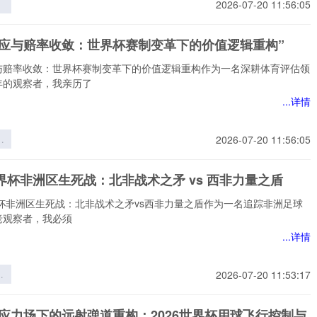
2026-07-20 11:56:05
杯
的
效应与赔率收敛：世界杯赛制变革下的价值逻辑重构”
与
”
与赔率收敛：世界杯赛制变革下的价值逻辑重构作为一名深耕体育评估领
年的观察者，我亲历了
...详情
应
2026-07-20 11:56:05
收
杯
世界杯非洲区生死战：北非战术之矛 vs 西非力量之盾
下
辑
界杯非洲区生死战：北非战术之矛vs西非力量之盾作为一名追踪非洲足球
老观察者，我必须
...详情
界
2026-07-20 11:53:17
生
非
态应力场下的远射弹道重构：2026世界杯用球飞行控制与