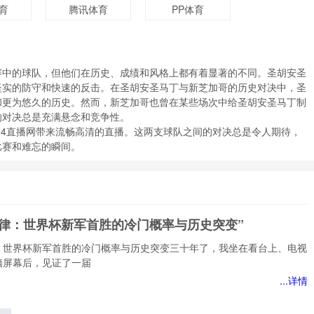
育
腾讯体育
PP体育
赛中的球队，但他们在历史、成绩和风格上都有着显著的不同。圣胡安圣
坚实的防守和快速的反击。在圣胡安圣马丁与新芝加哥的历史对决中，圣
和更为悠久的历史。然而，新芝加哥也曾在某些场次中给圣胡安圣马丁制
的对决总是充满悬念和竞争性。
，24直播网带来流畅高清的直播。这两支球队之间的对决总是令人期待，
比赛和难忘的瞬间。
定律：世界杯新军首胜的冷门概率与历史突变”
：世界杯新军首胜的冷门概率与历史突变三十年了，我坐在看台上、电视
脑屏幕后，见证了一届
...详情