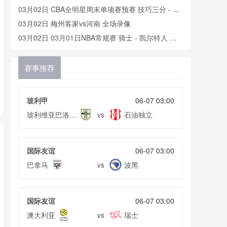
03月02日 CBA全明星周末单项赛预赛 技巧三分 - 扣
篮大赛 全场录像
03月02日 梅州客家vs河南 全场录像
03月02日 03月01日NBA常规赛 骑士 - 凯尔特人 全
场录像
03月01日 西汉姆联vs莱斯特城 全场录像
03月01日 02月28日中超第2轮 上海海港vs长春亚泰
赛事推荐
全场录像
03月01日 U20亚洲杯半决赛 澳大利亚U20vs日本
U20 全场录像
02月28日 意杯1/4决赛 尤文图斯vs恩波利 全场录像
玻利甲
06-07 03:00
02月28日 切尔西vs南安普顿 全场录像
玻利维亚巴洛比
石油独立
vs
02月28日 霍芬海姆vs斯图加特 全场录像
学院
02月27日 水晶宫vs阿斯顿维拉 全场录像
国际友谊
06-07 03:00
02月27日 02月25日NBA常规赛 篮网 - 奇才 全场录
巴拿马
波黑
vs
像
02月27日 02月26日NBA常规赛 独行侠 - 湖人 全场
录像
02月26日 02月23日男篮亚洲杯预选赛 新西兰男篮 -
菲律宾男篮 全场录像
02月26日 02月23日男篮亚洲杯预选赛 关岛男篮 - 中
国际友谊
06-07 03:00
国男篮 全场录像
02月26日 斯特拉斯堡vs布雷斯特 全场录像
澳大利亚
瑞士
vs
02月25日 02月24日NBA常规赛 雷霆 - 森林狼 全场