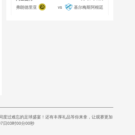
弗朗德里亚
基尔梅斯阿根廷
vs
阿乙曼特
06-07 04:00
伊希库斯尼斯塔
圣马丁布萨科
vs
史
阿乙曼特
06-07 04:00
阿梅尼奥
联合防卫队
vs
阿乙曼特
06-07 04:00
布朗安德奎
BsAs交流会
vs
共同度过难忘的足球盛宴！还有丰厚礼品等你来拿，让观赛更加
阿乙曼特
06-07 04:00
日03时00分00秒
萨兰迪兵工厂
意大利亚诺
vs