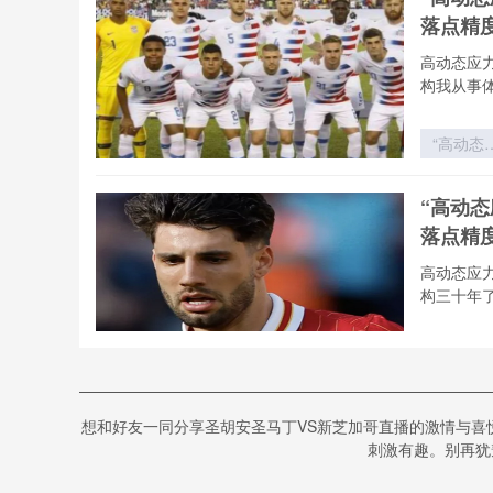
战术之
落点精
vs 西非
量之盾
高动态应
构我从事
“高动态
力场下的
射弹道
“高动
构：202
落点精
世界杯用
飞行控制
高动态应
落点精度
构三十年
技术解构
“高动态
力场下的
射弹道
《热力学
构：202
想和好友一同分享圣胡安圣马丁VS新芝加哥直播的激情与喜
塔尔世
世界杯用
刺激有趣。别再犹豫
飞行控制
热力学视角
落点精度