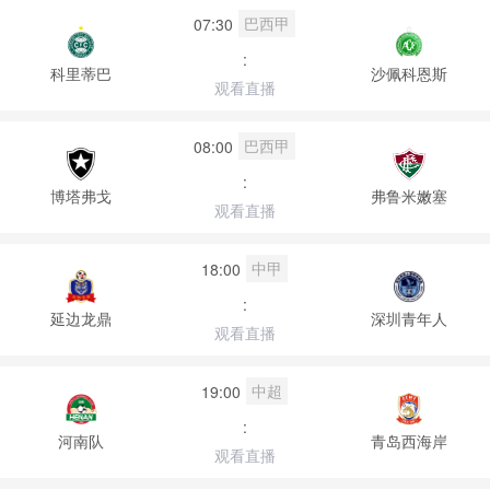
巴西甲
07:30
:
科里蒂巴
沙佩科恩斯
观看直播
巴西甲
08:00
:
博塔弗戈
弗鲁米嫩塞
观看直播
中甲
18:00
:
延边龙鼎
深圳青年人
观看直播
中超
19:00
:
河南队
青岛西海岸
观看直播