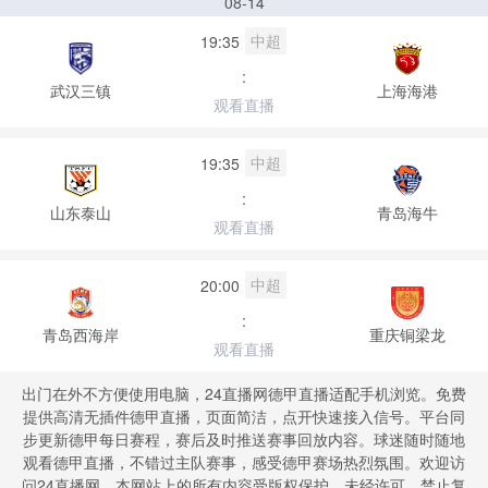
08-14
中超
19:35
:
武汉三镇
上海海港
观看直播
中超
19:35
:
山东泰山
青岛海牛
观看直播
中超
20:00
:
青岛西海岸
重庆铜梁龙
观看直播
出门在外不方便使用电脑，24直播网德甲直播适配手机浏览。免费
提供高清无插件德甲直播，页面简洁，点开快速接入信号。平台同
步更新德甲每日赛程，赛后及时推送赛事回放内容。球迷随时随地
观看德甲直播，不错过主队赛事，感受德甲赛场热烈氛围。欢迎访
问24直播网，本网站上的所有内容受版权保护。未经许可，禁止复