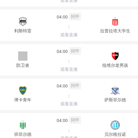
观看直播
阿甲
04:00
:
利斯特雷
拉普拉塔大学生
观看直播
阿甲
04:00
:
防卫者
纽维尔老男孩
观看直播
阿甲
04:00
:
博卡青年
萨斯菲尔德
观看直播
阿甲
04:00
:
班菲尔德
贝尔格拉诺