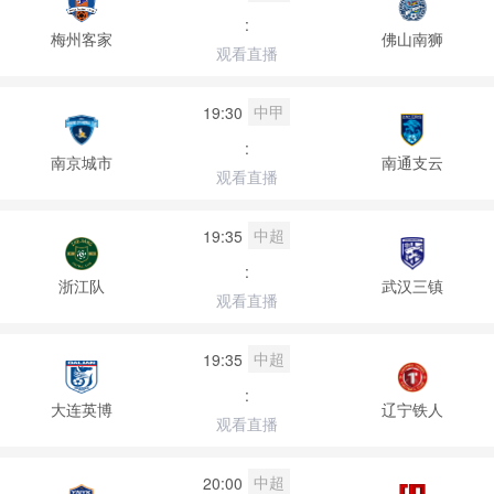
:
梅州客家
佛山南狮
观看直播
中甲
19:30
:
南京城市
南通支云
观看直播
中超
19:35
:
浙江队
武汉三镇
观看直播
中超
19:35
:
大连英博
辽宁铁人
观看直播
中超
20:00