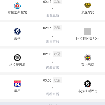
欧冠
02:15
:
布拉迪斯拉发
米亚尔比
观看直播
欧冠
02:15
:
采列
阿拉特阿美尼亚
观看直播
欧冠
02:30
:
格拉茨风暴
费内巴切
观看直播
欧冠
03:00
:
里昂
布拉格斯巴达
观看直播