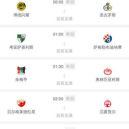
欧冠
00:00
:
博德闪耀
圣吉罗斯
观看直播
欧冠
01:00
:
考诺萨基列斯
萨格勒布迪纳摩
观看直播
欧冠
01:30
:
奈梅亨
奥林匹亚科斯
观看直播
欧冠
02:00
:
贝尔格莱德红星
贝夏普尔
观看直播