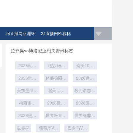
24直播网亚洲杯
24直播网欧联杯
4直播网比赛足球欧洲杯冠军
拉齐奥vs博洛尼亚相关资讯标签
2026世界
《热力学视
南美10队
杯非洲区生
角下VAR判
混战
死战：北非
2026世预
读偏差的能
体能极限的
2026世界
赛倒计时：
战术之矛
流路径研究
终极博弈
杯扩军后的
美加墨世界
vs 西非力
17天
——基于
北美世界
小组第三：
数万名志愿
杯扩军后增
量之盾
杯：每日通
2022卡塔
者集结完毕
进几球才
设1/16决
梅西谢幕
尔世界杯的
勤极限——
2026世界
能“死里逃
2026世界
赛：电视转
战？阿根廷
实证检验》
训练基地与
杯闭幕式亮
杯赛事总结
生”？
播广告排期
世界杯卫冕
2026墨美
赛场间的时
世界杯亚洲
点预告
世界杯非洲
的结构性重
加世界杯
之路
挑战！对抗
效博弈
未来！青训
世界杯
17天赛前
组与挑战
葡萄牙VS
欧美身体优
巴拿马VS
与人才培养