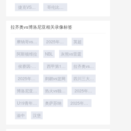
集训期对俱
乌兹别克斯
势
克罗地亚巴
乐部赛季末
捷克VS墨
坦葡萄牙
哥伦比亚
拿马VS克
西哥直播捷
段的影响
VS乌兹别
VS刚果哥
罗地亚直播
克VS墨西
克斯坦直播
伦比亚VS
哥在线直播
刚果直播
拉齐奥vs博洛尼亚相关录像标签
摩纳哥vs马
2025年12
英超
赛
月28日
阿斯顿维拉
NBL
灰熊vs雷霆
侯赛因-瓦
西甲第16
拉齐奥vs博
菲vs塞尔比
轮
洛尼亚
2025年12
鹈鹕vs篮网
四川三大球
月7日
男足第1轮
博洛尼亚vs
热火vs独行
2025年12
帕尔马
侠
月3日
U19青年篮
奥萨苏纳
2025年11
球联赛小组
月27日
渝中
赛第7轮
汉堡