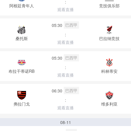
:
阿根廷青年人
竞技俱乐部
观看直播
巴西甲
05:30
:
桑托斯
巴拉纳竞技
观看直播
巴西甲
05:30
:
布拉干蒂诺RB
科林蒂安
观看直播
巴西甲
06:30
:
弗拉门戈
维多利亚
观看直播
08-11