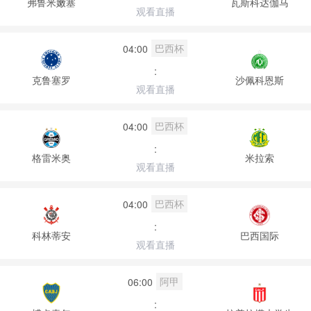
弗鲁米嫩塞
瓦斯科达伽马
观看直播
巴西杯
04:00
:
克鲁塞罗
沙佩科恩斯
观看直播
巴西杯
04:00
:
格雷米奥
米拉索
观看直播
巴西杯
04:00
:
科林蒂安
巴西国际
观看直播
阿甲
06:00
: