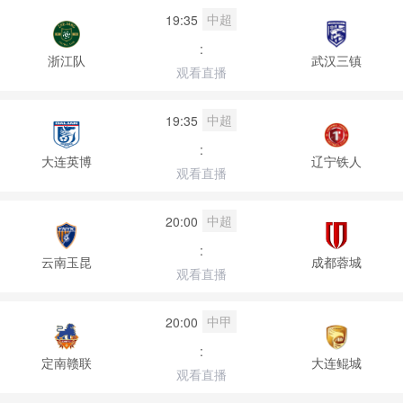
中超
19:35
:
浙江队
武汉三镇
观看直播
中超
19:35
:
大连英博
辽宁铁人
观看直播
中超
20:00
:
云南玉昆
成都蓉城
观看直播
中甲
20:00
:
定南赣联
大连鲲城
观看直播