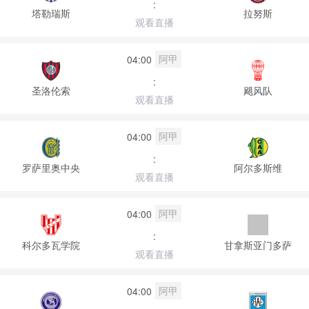
:
塔勒瑞斯
拉努斯
观看直播
阿甲
04:00
:
圣洛伦索
飓风队
观看直播
阿甲
04:00
:
罗萨里奥中央
阿尔多斯维
观看直播
阿甲
04:00
:
科尔多瓦学院
甘拿斯亚门多萨
观看直播
阿甲
04:00