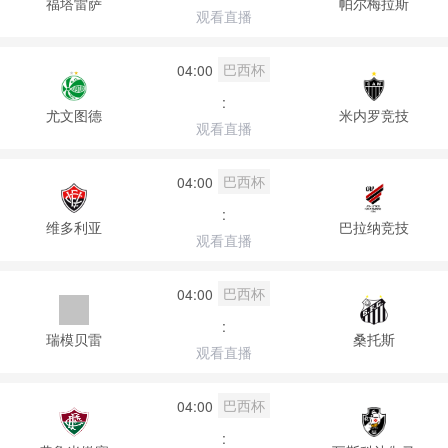
福塔雷萨
帕尔梅拉斯
观看直播
巴西杯
04:00
:
尤文图德
米内罗竞技
观看直播
巴西杯
04:00
:
维多利亚
巴拉纳竞技
观看直播
巴西杯
04:00
:
瑞模贝雷
桑托斯
观看直播
巴西杯
04:00
: