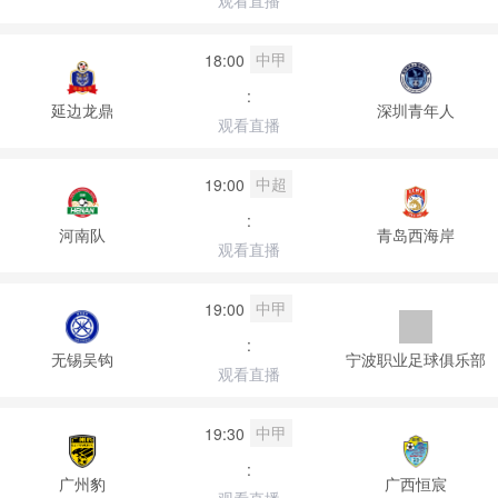
观看直播
中甲
18:00
:
延边龙鼎
深圳青年人
观看直播
中超
19:00
:
河南队
青岛西海岸
观看直播
中甲
19:00
:
无锡吴钩
宁波职业足球俱乐部
观看直播
中甲
19:30
:
广州豹
广西恒宸