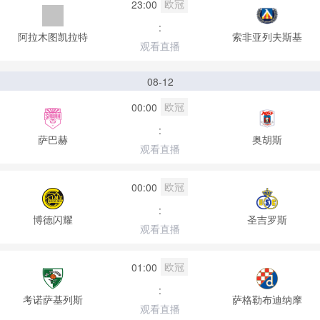
欧冠
23:00
:
阿拉木图凯拉特
索非亚列夫斯基
观看直播
08-12
欧冠
00:00
:
萨巴赫
奥胡斯
观看直播
欧冠
00:00
:
博德闪耀
圣吉罗斯
观看直播
欧冠
01:00
:
考诺萨基列斯
萨格勒布迪纳摩
观看直播