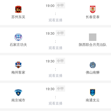
中甲
19:00
:
苏州东吴
长春亚泰
观看直播
中甲
19:30
:
石家庄功夫
陕西联合月亮泊队
观看直播
中甲
19:30
:
梅州客家
佛山南狮
观看直播
中甲
19:30
:
南京城市
南通支云
观看直播