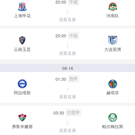
中超
20:00
:
上海申花
河南队
观看直播
中超
20:00
:
云南玉昆
大连英博
观看直播
08-16
西甲
01:30
:
阿拉维斯
赫塔菲
观看直播
巴西甲
03:30
:
弗鲁米嫩塞
帕尔梅拉斯
观看直播