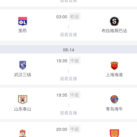
观看直播
欧冠
03:00
:
里昂
布拉格斯巴达
观看直播
08-14
中超
19:35
:
武汉三镇
上海海港
观看直播
中超
19:35
:
山东泰山
青岛海牛
观看直播
中超
20:00