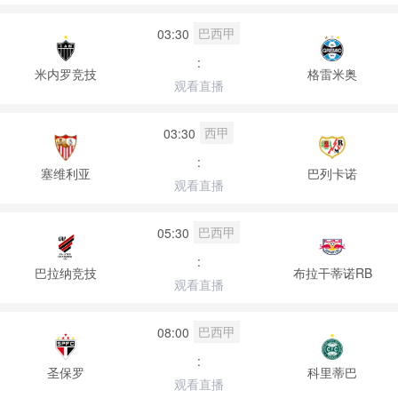
巴西甲
03:30
:
米内罗竞技
格雷米奥
观看直播
西甲
03:30
:
塞维利亚
巴列卡诺
观看直播
巴西甲
05:30
:
巴拉纳竞技
布拉干蒂诺RB
观看直播
巴西甲
08:00
:
圣保罗
科里蒂巴
观看直播