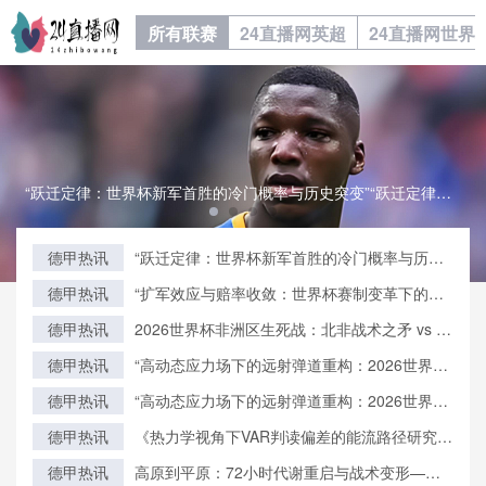
所有联赛
24直播网英超
24直播网世界
“跃迁定律：世界杯新军首胜的冷门概率与历史突变”“跃迁定律：世界杯新军首胜的冷门概率与历史突变”
德甲热讯
“跃迁定律：世界杯新军首胜的冷门概率与历史
突变”
德甲热讯
“扩军效应与赔率收敛：世界杯赛制变革下的价
值逻辑重构”
德甲热讯
2026世界杯非洲区生死战：北非战术之矛 vs 西
非力量之盾
德甲热讯
“高动态应力场下的远射弹道重构：2026世界杯
用球飞行控制与落点精度的技术解构”
德甲热讯
“高动态应力场下的远射弹道重构：2026世界杯
用球飞行控制与落点精度的技术解构”
德甲热讯
《热力学视角下VAR判读偏差的能流路径研究
——基于2022卡塔尔世界杯的实证检验》
德甲热讯
高原到平原：72小时代谢重启与战术变形——