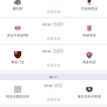
:
桑托斯
巴拉纳竞技
观看直播
巴西甲
05:30
:
布拉干蒂诺RB
科林蒂安
观看直播
巴西甲
06:30
:
弗拉门戈
维多利亚
观看直播
08-11
欧冠
23:00
:
阿拉木图凯拉特
索非亚列夫斯基
观看直播