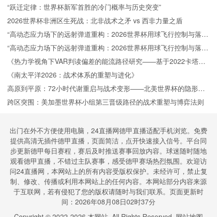
“跃迁定律：世界杯新军首胜的冷门概率与历史突变”
2026世界杯非洲区生死战：北非战术之矛 vs 西非力量之盾
“高动态应力场下的远射弹道重构：2026世界杯用球飞行控制与落点
精度的技术解构”
“高动态应力场下的远射弹道重构：2026世界杯用球飞行控制与落点
精度的技术解构”
《热力学视角下VAR判读偏差的能流路径研究——基于2022卡塔尔
世界杯的实证检验》
《南太平洋2026：战术体系的重塑与进化》
高原到平原：72小时代谢重启与战术变形——北美世界杯的隐形博
弈
跨区突围：美加墨世界杯小组第三晋级路径的战术重塑与博弈法则
出门在外不方便使用电脑，24直播网德甲直播适配手机浏览。免费
提供高清无插件德甲直播，页面简洁，点开快速接入信号。平台同
步更新德甲每日赛程，赛后及时推送赛事回放内容。球迷随时随地
观看德甲直播，不错过主队赛事，感受德甲赛场热烈氛围。欢迎访
问24直播网，本网站上的所有内容受版权保护。未经许可，禁止复
制、修改、传播或利用本网站上的任何内容。本网站部分内容来源
于互联网，若有侵犯了您的版权请随时与我们联系。页面更新时
间：2026年08月08日02时37分
Copyright © 2022-
2026
本网站. All Rights Reserved.
网站地图