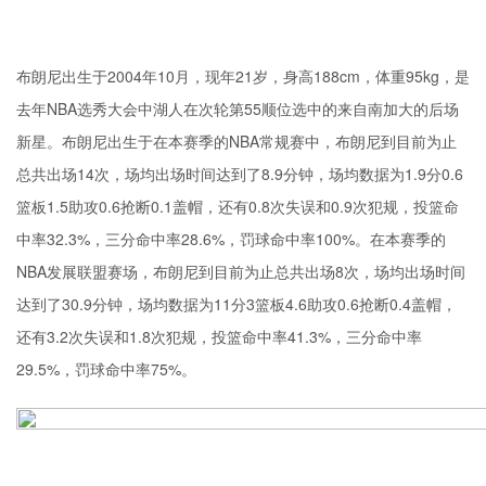
布朗尼出生于2004年10月，现年21岁，身高188cm，体重95kg，是
去年NBA选秀大会中湖人在次轮第55顺位选中的来自南加大的后场
新星。布朗尼出生于在本赛季的NBA常规赛中，布朗尼到目前为止
总共出场14次，场均出场时间达到了8.9分钟，场均数据为1.9分0.6
篮板1.5助攻0.6抢断0.1盖帽，还有0.8次失误和0.9次犯规，投篮命
中率32.3%，三分命中率28.6%，罚球命中率100%。在本赛季的
NBA发展联盟赛场，布朗尼到目前为止总共出场8次，场均出场时间
达到了30.9分钟，场均数据为11分3篮板4.6助攻0.6抢断0.4盖帽，
还有3.2次失误和1.8次犯规，投篮命中率41.3%，三分命中率
29.5%，罚球命中率75%。