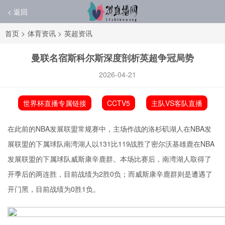
< 返回
首页
>
体育资讯
>
英超资讯
曼联名宿斯科尔斯深度剖析英超争冠局势
2026-04-21
世界杯直播专属链接
CCTV5
主队VS客队直播
在此前的NBA发展联盟常规赛中，主场作战的洛杉矶湖人在NBA发
展联盟的下属球队南湾湖人以131比119战胜了密尔沃基雄鹿在NBA
发展联盟的下属球队威斯康辛鹿群。本场比赛后，南湾湖人取得了
开季后的两连胜，目前战绩为2胜0负；而威斯康辛鹿群则是遭遇了
开门黑，目前战绩为0胜1负。