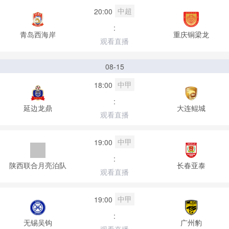
中超
20:00
:
青岛西海岸
重庆铜梁龙
观看直播
08-15
中甲
18:00
:
延边龙鼎
大连鲲城
观看直播
中甲
19:00
:
陕西联合月亮泊队
长春亚泰
观看直播
中甲
19:00
:
无锡吴钩
广州豹