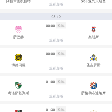
阿拉木图凯拉特
索非亚列夫斯基
观看直播
08-12
欧冠
00:00
:
萨巴赫
奥胡斯
观看直播
欧冠
00:00
:
博德闪耀
圣吉罗斯
观看直播
欧冠
01:00
:
考诺萨基列斯
萨格勒布迪纳摩
观看直播
欧冠
01:30