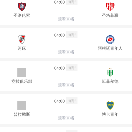
阿甲
04:00
:
圣洛伦索
圣塔菲联
观看直播
阿甲
04:00
:
河床
阿根廷青年人
观看直播
阿甲
04:00
:
竞技俱乐部
班菲尔德
观看直播
阿甲
04:00
:
普拉腾斯
博卡青年
观看直播