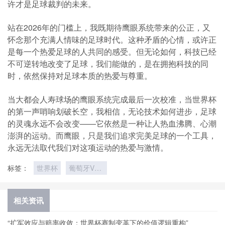
许才是足球裁判的未来。
站在2026年的门槛上，我既期待鹰眼系统带来的公正，又
怀念那个充满人情味的足球时代。这种矛盾的心情，或许正
是每一个热爱足球的人共同的感受。但无论如何，科技已经
不可逆转地改变了足球，我们能做的，是在拥抱科技的同
时，依然保持对足球本质的热爱与尊重。
当大都会人寿球场的鹰眼系统完成最后一次校准，当世界杯
的第一声哨响划破长空，我相信，无论技术如何进步，足球
的灵魂永远不会改变——它依然是一种让人热血沸腾、心潮
澎湃的运动。而鹰眼，只是我们追求完美足球的一个工具，
永远无法取代我们对这项运动的热爱与激情。
标签：
世界杯
葡萄牙VS
乌兹别克斯
坦葡萄牙
VS乌兹别
相关资讯
克斯坦直播
“扩军效应与赔率收敛：世界杯赛制变革下的价值逻辑重构”