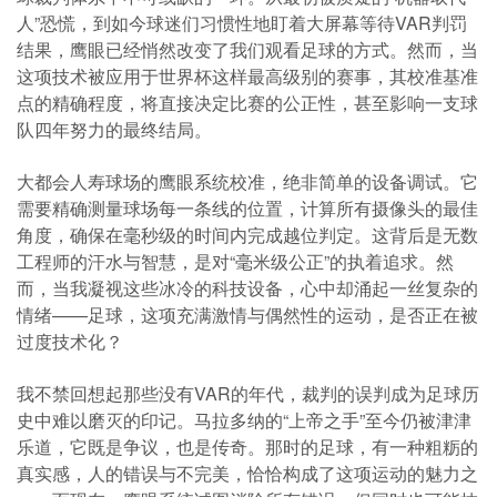
人”恐慌，到如今球迷们习惯性地盯着大屏幕等待VAR判罚
结果，鹰眼已经悄然改变了我们观看足球的方式。然而，当
这项技术被应用于世界杯这样最高级别的赛事，其校准基准
点的精确程度，将直接决定比赛的公正性，甚至影响一支球
队四年努力的最终结局。
大都会人寿球场的鹰眼系统校准，绝非简单的设备调试。它
需要精确测量球场每一条线的位置，计算所有摄像头的最佳
角度，确保在毫秒级的时间内完成越位判定。这背后是无数
工程师的汗水与智慧，是对“毫米级公正”的执着追求。然
而，当我凝视这些冰冷的科技设备，心中却涌起一丝复杂的
情绪——足球，这项充满激情与偶然性的运动，是否正在被
过度技术化？
我不禁回想起那些没有VAR的年代，裁判的误判成为足球历
史中难以磨灭的印记。马拉多纳的“上帝之手”至今仍被津津
乐道，它既是争议，也是传奇。那时的足球，有一种粗粝的
真实感，人的错误与不完美，恰恰构成了这项运动的魅力之