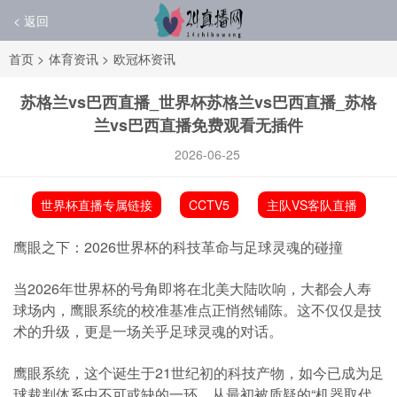
< 返回
首页
>
体育资讯
>
欧冠杯资讯
苏格兰vs巴西直播_世界杯苏格兰vs巴西直播_苏格
兰vs巴西直播免费观看无插件
2026-06-25
世界杯直播专属链接
CCTV5
主队VS客队直播
鹰眼之下：2026世界杯的科技革命与足球灵魂的碰撞
当2026年世界杯的号角即将在北美大陆吹响，大都会人寿
球场内，鹰眼系统的校准基准点正悄然铺陈。这不仅仅是技
术的升级，更是一场关乎足球灵魂的对话。
鹰眼系统，这个诞生于21世纪初的科技产物，如今已成为足
球裁判体系中不可或缺的一环。从最初被质疑的“机器取代