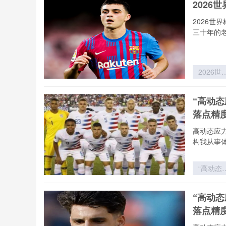
2026
赛制变革
的价值逻
2026世
重构”
三十年的
2026世
杯非洲区
死战：北
“高动
战术之
落点精
vs 西非
量之盾
高动态应
构我从事
“高动态
力场下的
射弹道
“高动
构：202
落点精
世界杯用
飞行控制