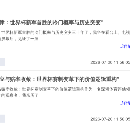
定律：世界杯新军首胜的冷门概率与历史突变”
：世界杯新军首胜的冷门概率与历史突变三十年了，我坐在看台上、电视
脑屏幕后，见证了一届
...详情
2026-07-20 11:56:05
杯
的
效应与赔率收敛：世界杯赛制变革下的价值逻辑重构”
与
”
与赔率收敛：世界杯赛制变革下的价值逻辑重构作为一名深耕体育评估领
年的观察者，我亲历了
...详情
应
2026-07-20 11:56:05
收
杯