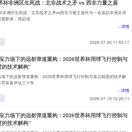
世界杯非洲区生死战：北非战术之矛 vs 西非力量之盾
下
辑
界杯非洲区生死战：北非战术之矛vs西非力量之盾作为一名追踪非洲足球
老观察者，我必须
...详情
界
2026-07-20 11:53:17
生
非
态应力场下的远射弹道重构：2026世界杯用球飞行控制与
矛
度的技术解构”
力
力场下的远射弹道重构：2026世界杯用球飞行控制与落点精度的技术解
体育装备评估三十年
...详情
应
2026-07-19 12:20:11
远
重
态应力场下的远射弹道重构：2026世界杯用球飞行控制与
6
度的技术解构”
球
与