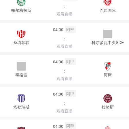
:
帕尔梅拉斯
巴西国际
观看直播
阿甲
04:00
:
圣塔菲联
科尔多瓦中央SDE
观看直播
阿甲
04:00
:
泰格雷
河床
观看直播
阿甲
04:00
:
塔勒瑞斯
拉努斯
观看直播
阿甲
04:00