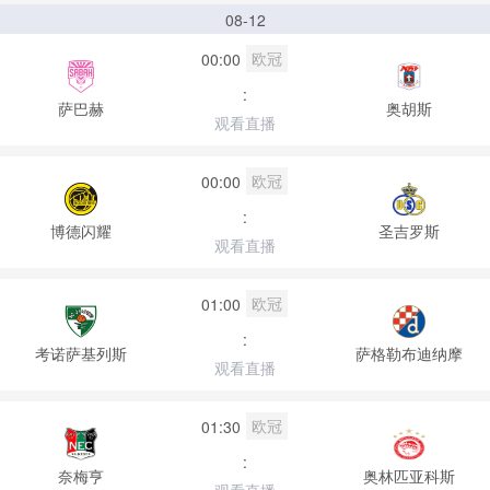
08-12
欧冠
00:00
:
萨巴赫
奥胡斯
观看直播
欧冠
00:00
:
博德闪耀
圣吉罗斯
观看直播
欧冠
01:00
:
考诺萨基列斯
萨格勒布迪纳摩
观看直播
欧冠
01:30
:
奈梅亨
奥林匹亚科斯