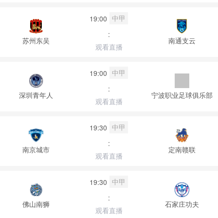
中甲
19:00
:
苏州东吴
南通支云
观看直播
中甲
19:00
:
深圳青年人
宁波职业足球俱乐部
观看直播
中甲
19:30
:
南京城市
定南赣联
观看直播
中甲
19:30
:
佛山南狮
石家庄功夫
观看直播