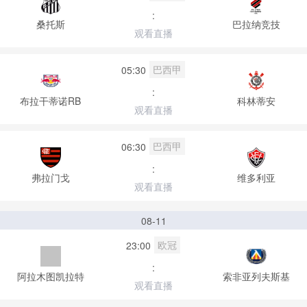
:
桑托斯
巴拉纳竞技
观看直播
巴西甲
05:30
:
布拉干蒂诺RB
科林蒂安
观看直播
巴西甲
06:30
:
弗拉门戈
维多利亚
观看直播
08-11
欧冠
23:00
:
阿拉木图凯拉特
索非亚列夫斯基
观看直播