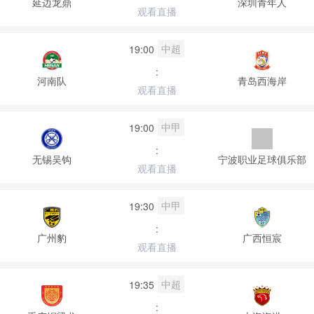
延边龙鼎
深圳青年人
观看直播
中超
19:00
:
河南队
青岛西海岸
观看直播
中甲
19:00
:
无锡吴钩
宁波职业足球俱乐部
观看直播
中甲
19:30
:
广州豹
广西恒宸
观看直播
中超
19:35
: