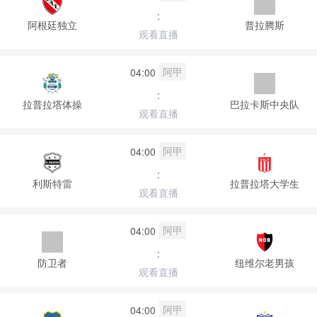
:
阿根廷独立
普拉腾斯
观看直播
阿甲
04:00
:
拉普拉塔体操
巴拉卡斯中央队
观看直播
阿甲
04:00
:
利斯特雷
拉普拉塔大学生
观看直播
阿甲
04:00
:
防卫者
纽维尔老男孩
观看直播
阿甲
04:00