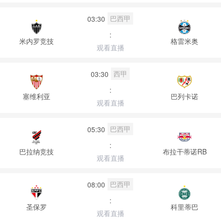
巴西甲
03:30
:
米内罗竞技
格雷米奥
观看直播
西甲
03:30
:
塞维利亚
巴列卡诺
观看直播
巴西甲
05:30
:
巴拉纳竞技
布拉干蒂诺RB
观看直播
巴西甲
08:00
:
圣保罗
科里蒂巴
观看直播