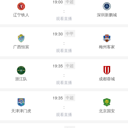
中超
19:00
:
辽宁铁人
深圳新鹏城
观看直播
中甲
19:30
:
广西恒宸
梅州客家
观看直播
中超
19:35
:
浙江队
成都蓉城
观看直播
中超
19:35
:
天津津门虎
北京国安
观看直播