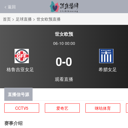
< 返回
首页
>
足球直播
>
世女欧预直播
世女欧预
06-10 00:00
0-0
格鲁吉亚女足
希腊女足
观看直播
直播信号源
CCTV5
爱奇艺
咪咕体育
赛事介绍