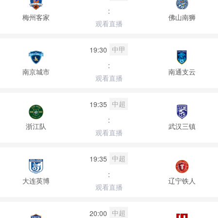
:
梅州客家
佛山南狮
观看直播
中甲
19:30
:
南京城市
南通支云
观看直播
中超
19:35
:
浙江队
武汉三镇
观看直播
中超
19:35
:
大连英博
辽宁铁人
观看直播
中超
20:00