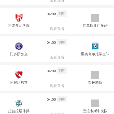
观看直播
阿甲
04:00
:
科尔多瓦学院
甘拿斯亚门多萨
观看直播
阿甲
04:00
:
门多萨独立
里奥夸尔托学生队
观看直播
阿甲
04:00
:
阿根廷独立
普拉腾斯
观看直播
阿甲
04:00
:
拉普拉塔体操
巴拉卡斯中央队