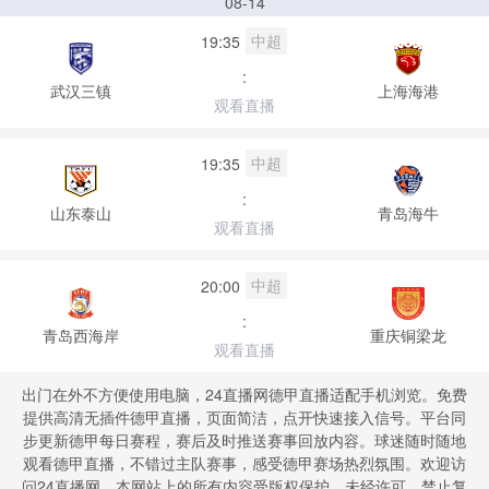
08-14
中超
19:35
:
武汉三镇
上海海港
观看直播
中超
19:35
:
山东泰山
青岛海牛
观看直播
中超
20:00
:
青岛西海岸
重庆铜梁龙
观看直播
出门在外不方便使用电脑，24直播网德甲直播适配手机浏览。免费
提供高清无插件德甲直播，页面简洁，点开快速接入信号。平台同
步更新德甲每日赛程，赛后及时推送赛事回放内容。球迷随时随地
观看德甲直播，不错过主队赛事，感受德甲赛场热烈氛围。欢迎访
问24直播网，本网站上的所有内容受版权保护。未经许可，禁止复