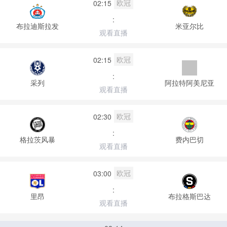
欧冠
02:15
:
布拉迪斯拉发
米亚尔比
观看直播
欧冠
02:15
:
采列
阿拉特阿美尼亚
观看直播
欧冠
02:30
:
格拉茨风暴
费内巴切
观看直播
欧冠
03:00
:
里昂
布拉格斯巴达
观看直播