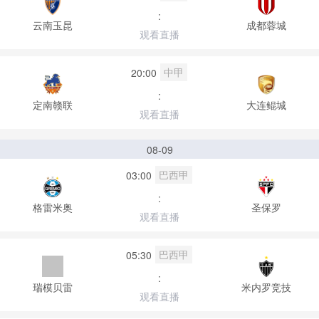
:
云南玉昆
成都蓉城
观看直播
中甲
20:00
:
定南赣联
大连鲲城
观看直播
08-09
巴西甲
03:00
:
格雷米奥
圣保罗
观看直播
巴西甲
05:30
:
瑞模贝雷
米内罗竞技
观看直播