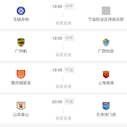
中甲
19:00
:
无锡吴钩
宁波职业足球俱乐部
观看直播
中甲
19:30
:
广州豹
广西恒宸
观看直播
中超
19:35
:
重庆铜梁龙
上海海港
观看直播
中超
20:00
:
山东泰山
天津津门虎
观看直播