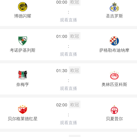
欧冠
00:00
:
博德闪耀
圣吉罗斯
观看直播
欧冠
01:00
:
考诺萨基列斯
萨格勒布迪纳摩
观看直播
欧冠
01:30
:
奈梅亨
奥林匹亚科斯
观看直播
欧冠
02:00
:
贝尔格莱德红星
贝夏普尔
观看直播