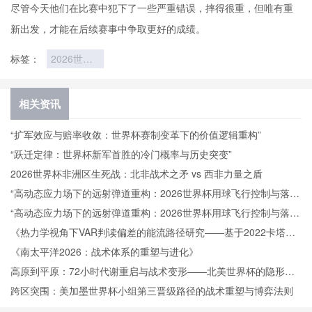
尽管今天他们在比赛中犯下了一些严重错误，摔得很重，但唯有重
新出发，才能在后续赛事中争取更好的成绩。
标签：
2026世界
杯书写全新
足球历史
相关资讯
“扩军效应与赔率收敛：世界杯赛制变革下的价值逻辑重构”
“跃迁定律：世界杯新军首胜的冷门概率与历史突变”
2026世界杯非洲区生死战：北非战术之矛 vs 西非力量之盾
“高动态应力场下的远射弹道重构：2026世界杯用球飞行控制与落点
精度的技术解构”
“高动态应力场下的远射弹道重构：2026世界杯用球飞行控制与落点
精度的技术解构”
《热力学视角下VAR判读偏差的能流路径研究——基于2022卡塔尔
世界杯的实证检验》
《南太平洋2026：战术体系的重塑与进化》
高原到平原：72小时代谢重启与战术变形——北美世界杯的隐形博
弈
跨区突围：美加墨世界杯小组第三晋级路径的战术重塑与博弈法则