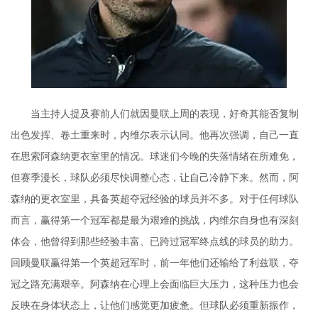
当主持人提及赛前人们就因曼联上周的表现，好奇其能否复制
出色发挥、卷土重来时，内维尔表示认同。他再次强调，自己一直
在思索阿森纳更衣室里的情况。球迷们今晚的失落情绪在所难免，
但赛季漫长，球队必须尽快调整心态，让自己冷静下来。然而，阿
森纳的更衣室里，具备英超夺冠经验的球员并不多。对于任何球队
而言，赢得第一个冠军都是最为艰难的挑战，内维尔自身也有深刻
体会，他曾得到那些经验丰富、已跨过冠军终点线的球员的助力。
回顾曼联赢得第一个英超冠军时，前一年他们还输给了利兹联，夺
冠之路充满艰辛。阿森纳在心理上会面临巨大压力，这种压力也会
反映在身体状态上，让他们感觉更加疲惫。但球队必须重新振作，