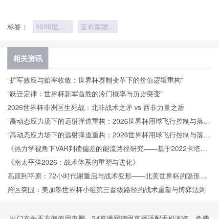
标签：
2026世界
蓝衣军团陷
杯意大利连
入历史低谷
续三届无缘
相关资讯
“扩军效应与赔率收敛：世界杯赛制变革下的价值逻辑重构”
“跃迁定律：世界杯新军首胜的冷门概率与历史突变”
2026世界杯非洲区生死战：北非战术之矛 vs 西非力量之盾
“高动态应力场下的远射弹道重构：2026世界杯用球飞行控制与落点
精度的技术解构”
“高动态应力场下的远射弹道重构：2026世界杯用球飞行控制与落点
精度的技术解构”
《热力学视角下VAR判读偏差的能流路径研究——基于2022卡塔尔
世界杯的实证检验》
《南太平洋2026：战术体系的重塑与进化》
高原到平原：72小时代谢重启与战术变形——北美世界杯的隐形博
弈
跨区突围：美加墨世界杯小组第三晋级路径的战术重塑与博弈法则
出门在外不方便使用电脑，24直播网德甲直播适配手机浏览。免费