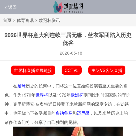
< 返回
首页
>
体育资讯
>
欧冠杯资讯
2026世界杯意大利连续三届无缘，蓝衣军团陷入历史
低谷
2026-05-18
世界杯直播专属链接
CCTV5
主队VS客队直播
在
足球
历史的长河中，门将这一位置始终扮演着至关重要的角
色。作为1970年
世界杯
以及1972年
欧洲杯
期间比利时国家队的守护
神，克里斯蒂安·皮奥特近日接受了米兰新闻网的深度专访，在访谈
中，他围绕当下备受瞩目的
多纳鲁马
和
迈尼昂
，以及米兰历史上的
诸多传奇门将，分享了自己独到的见解。