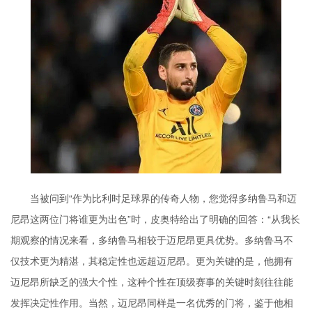
当被问到“作为比利时足球界的传奇人物，您觉得多纳鲁马和迈
尼昂这两位门将谁更为出色”时，皮奥特给出了明确的回答：“从我长
期观察的情况来看，多纳鲁马相较于迈尼昂更具优势。多纳鲁马不
仅技术更为精湛，其稳定性也远超迈尼昂。更为关键的是，他拥有
迈尼昂所缺乏的强大个性，这种个性在顶级赛事的关键时刻往往能
发挥决定性作用。当然，迈尼昂同样是一名优秀的门将，鉴于他相