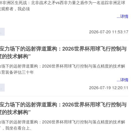
辑
界杯非洲区生死战：北非战术之矛vs西非力量之盾作为一名追踪非洲足球
老观察者，我必须
...详情
界
2026-07-20 11:53:17
生
非
态应力场下的远射弹道重构：2026世界杯用球飞行控制与
矛
度的技术解构”
力
力场下的远射弹道重构：2026世界杯用球飞行控制与落点精度的技术解
体育装备评估三十年
...详情
应
2026-07-19 12:20:11
远
重
态应力场下的远射弹道重构：2026世界杯用球飞行控制与
6
度的技术解构”
球
与
力场下的远射弹道重构：2026世界杯用球飞行控制与落点精度的技术解
的
了，我坐在看台上、
”