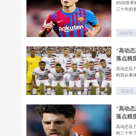
的价值逻
2026世
重构”
三十年的
2026世
杯非洲区
死战：北
“高动
战术之
落点精
vs 西非
量之盾
高动态应
构我从事
“高动态
力场下的
射弹道
“高动
构：202
落点精
世界杯用
飞行控制
高动态应
落点精度
构三十年
技术解构