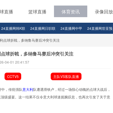
球直播
篮球直播
体育资讯
录像回放
24直播网韩K联
24直播网日职联
24直播网中甲
24直播网世亚预
24直播网西甲
24直播网德甲
24直播网欧冠杯
24直播网中超
2
利点球折戟，多纳鲁马赛后冲突引关注
24直播网比赛足球欧洲杯
利点球折戟，多纳鲁马赛后冲突引关注
26-04-01 20:41:57
CCTV5
主队VS客队直播
赛中，传统强队
意大利
队遭遇滑铁卢，经过一场惊心动魄的点球大战后，
坛顶级盛宴。这一结果不仅令意大利球迷扼腕叹息，也再次引发了关于意