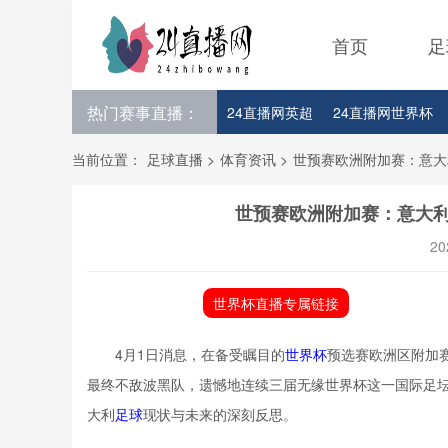
首页
足
热门赛事直播：
24直播网英超
24直播网世界杯
24直播网意甲
24直播网法甲
当前位置：
足球直播
>
体育资讯
>
世预赛欧洲附加赛：意大
24直播网比赛足球欧洲杯参赛队伍
世预赛欧洲附加赛：意大
20
世界杯直播专属链接
4月1日消息，在备受瞩目的
世界杯
预选赛欧洲区附加
最终不敌波黑队，遗憾地连续三届无缘世界杯这一国际足
大利
足球
现状与未来的深刻反思。