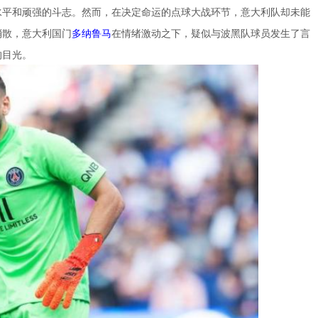
水平和顽强的斗志。然而，在决定命运的点球大战环节，意大利队却未能
消散，意大利国门
多纳鲁马
在情绪激动之下，疑似与波黑队球员发生了言
的目光。