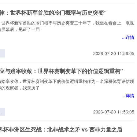
定律：世界杯新军首胜的冷门概率与历史突变”
：世界杯新军首胜的冷门概率与历史突变三十年了，我坐在看台上、电视
脑屏幕后，见证了一届
...详情
2026-07-20 11:56:05
杯
的
效应与赔率收敛：世界杯赛制变革下的价值逻辑重构”
与
”
与赔率收敛：世界杯赛制变革下的价值逻辑重构作为一名深耕体育评估领
年的观察者，我亲历了
...详情
应
2026-07-20 11:56:05
收
杯
世界杯非洲区生死战：北非战术之矛 vs 西非力量之盾
下