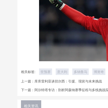
相关标签:
世预赛
意大利
多纳鲁马
博努奇
上一篇：
库库雷利亚谈切尔西：引援、现状与未来挑战
下一篇：
阿尔特塔专访：剖析阿森纳赛季征程与多线挑战
相关资讯