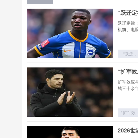
“跃迁
跃迁定律
机前、电
“跃迁定
律：世界
新军首胜
“扩军
冷门概率
历史突变
扩军效应
域三十余
“扩军效
与赔率
敛：世界
2026
赛制变革