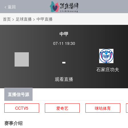
< 返回
首页
>
足球直播
>
中甲直播
中甲
07-11 19:30
-
石家庄功夫
观看直播
直播信号源
CCTV5
爱奇艺
咪咕体育
赛事介绍