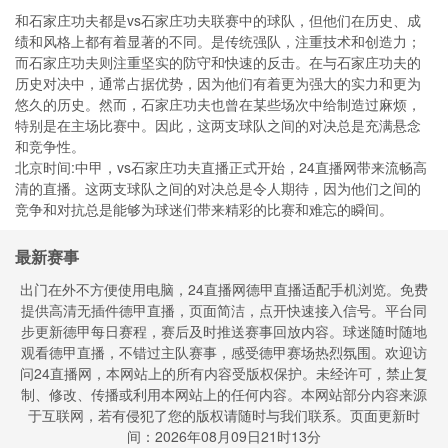
和石家庄功夫都是vs石家庄功夫联赛中的球队，但他们在历史、成
绩和风格上都有着显著的不同。是传统强队，注重技术和创造力；
而石家庄功夫则注重坚实的防守和快速的反击。在与石家庄功夫的
历史对决中，通常占据优势，因为他们有着更为强大的实力和更为
悠久的历史。然而，石家庄功夫也曾在某些场次中给制造过麻烦，
特别是在主场比赛中。因此，这两支球队之间的对决总是充满悬念
和竞争性。
北京时间:中甲，vs石家庄功夫直播正式开始，24直播网带来流畅高
清的直播。这两支球队之间的对决总是令人期待，因为他们之间的
竞争和对抗总是能够为球迷们带来精彩的比赛和难忘的瞬间。
最新赛事
出门在外不方便使用电脑，24直播网德甲直播适配手机浏览。免费
提供高清无插件德甲直播，页面简洁，点开快速接入信号。平台同
步更新德甲每日赛程，赛后及时推送赛事回放内容。球迷随时随地
观看德甲直播，不错过主队赛事，感受德甲赛场热烈氛围。欢迎访
问24直播网，本网站上的所有内容受版权保护。未经许可，禁止复
制、修改、传播或利用本网站上的任何内容。本网站部分内容来源
于互联网，若有侵犯了您的版权请随时与我们联系。页面更新时
间：2026年08月09日21时13分