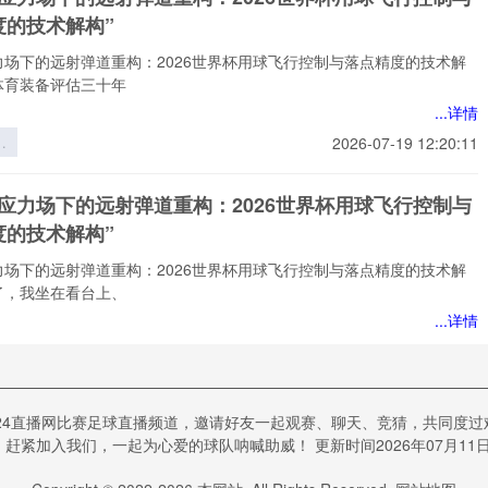
矛
度的技术解构”
力
力场下的远射弹道重构：2026世界杯用球飞行控制与落点精度的技术解
体育装备评估三十年
...详情
应
2026-07-19 12:20:11
远
重
态应力场下的远射弹道重构：2026世界杯用球飞行控制与
6
度的技术解构”
球
与
力场下的远射弹道重构：2026世界杯用球飞行控制与落点精度的技术解
的
了，我坐在看台上、
”
...详情
应
2026-07-19 12:20:11
远
重
视角下VAR判读偏差的能流路径研究——基于2022卡
6
24直播网比赛足球直播频道，邀请好友一起观赛、聊天、竞猜，共同度
界杯的实证检验》
球
赶紧加入我们，一起为心爱的球队呐喊助威！ 更新时间2026年07月11日1
与
下VAR判读偏差的能流路径研究——基于2022卡塔尔世界杯的实证检
的