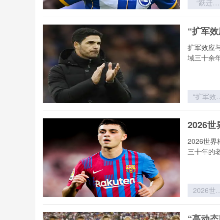
“跃迁定
律：世界
新军首胜
“扩军
冷门概率
历史突变
扩军效应
域三十余
“扩军效
与赔率
敛：世界
2026
赛制变革
的价值逻
2026世
重构”
三十年的
2026世
杯非洲区
死战：北
“高动