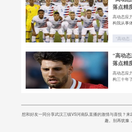
战术之
落点精
vs 西非
量之盾
高动态应
构我从事
“高动态
力场下的
射弹道
“高动
构：202
落点精
世界杯用
飞行控制
高动态应
落点精度
构三十年
技术解构
“高动态
力场下的
射弹道
《热力学
构：202
想和好友一同分享武汉三镇VS河南队直播的激情与喜悦？来
塔尔世
世界杯用
趣。别再犹豫，
飞行控制
热力学视角
落点精度