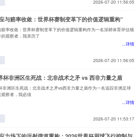
2026-07-20 11:56:05
杯
的
效应与赔率收敛：世界杯赛制变革下的价值逻辑重构”
与
”
与赔率收敛：世界杯赛制变革下的价值逻辑重构作为一名深耕体育评估领
年的观察者，我亲历了
...详情
应
2026-07-20 11:56:05
收
杯
世界杯非洲区生死战：北非战术之矛 vs 西非力量之盾
下
辑
界杯非洲区生死战：北非战术之矛vs西非力量之盾作为一名追踪非洲足球
老观察者，我必须
...详情
界
2026-07-20 11:53:17
生
非
态应力场下的远射弹道重构：2026世界杯用球飞行控制与