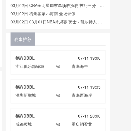
03月02日 CBA全明星周末单项赛预赛 技巧三分 - 扣
篮大赛 全场录像
03月02日 梅州客家vs河南 全场录像
03月02日 03月01日NBA常规赛 骑士 - 凯尔特人 全
场录像
03月01日 西汉姆联vs莱斯特城 全场录像
03月01日 02月28日中超第2轮 上海海港vs长春亚泰
赛事推荐
全场录像
03月01日 U20亚洲杯半决赛 澳大利亚U20vs日本
U20 全场录像
02月28日 意杯1/4决赛 尤文图斯vs恩波利 全场录像
德WDBBL
07-11 19:00
02月28日 切尔西vs南安普顿 全场录像
浙江俱乐部绿城
青岛海牛
vs
02月28日 霍芬海姆vs斯图加特 全场录像
02月27日 水晶宫vs阿斯顿维拉 全场录像
德WDBBL
07-11 19:35
02月27日 02月25日NBA常规赛 篮网 - 奇才 全场录
深圳新鹏城
青岛西海岸
vs
像
02月27日 02月26日NBA常规赛 独行侠 - 湖人 全场
录像
02月26日 02月23日男篮亚洲杯预选赛 新西兰男篮 -
菲律宾男篮 全场录像
02月26日 02月23日男篮亚洲杯预选赛 关岛男篮 - 中
德WDBBL
07-11 20:00
国男篮 全场录像
02月26日 斯特拉斯堡vs布雷斯特 全场录像
成都蓉城
重庆铜梁龙
vs
02月25日 02月24日NBA常规赛 雷霆 - 森林狼 全场