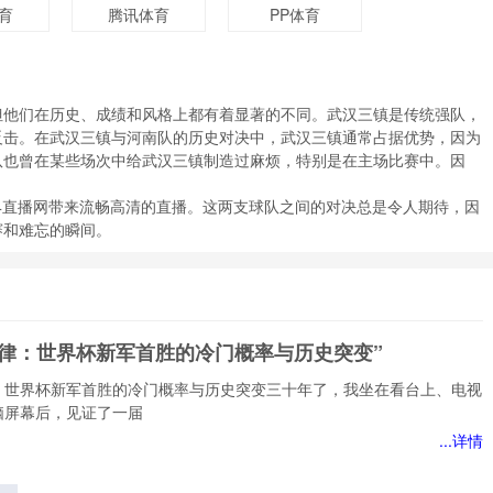
育
腾讯体育
PP体育
但他们在历史、成绩和风格上都有着显著的不同。武汉三镇是传统强队，
反击。在武汉三镇与河南队的历史对决中，武汉三镇通常占据优势，因为
队也曾在某些场次中给武汉三镇制造过麻烦，特别是在主场比赛中。因
，24直播网带来流畅高清的直播。这两支球队之间的对决总是令人期待，因
赛和难忘的瞬间。
定律：世界杯新军首胜的冷门概率与历史突变”
：世界杯新军首胜的冷门概率与历史突变三十年了，我坐在看台上、电视
脑屏幕后，见证了一届
...详情