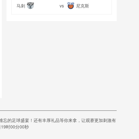
马刺
尼克斯
vs
NBA
07-12 07:30
森林狼
掘金
vs
NBA
07-12 08:00
篮网
老鹰
vs
NBA
07-12 09:00
vs
NBA
07-12 09:30
过难忘的足球盛宴！还有丰厚礼品等你来拿，让观赛更加刺激有
9时00分00秒
猛龙
火箭
vs