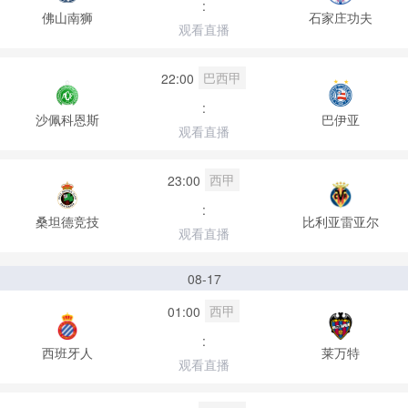
:
佛山南狮
石家庄功夫
观看直播
巴西甲
22:00
:
沙佩科恩斯
巴伊亚
观看直播
西甲
23:00
:
桑坦德竞技
比利亚雷亚尔
观看直播
08-17
西甲
01:00
:
西班牙人
莱万特
观看直播