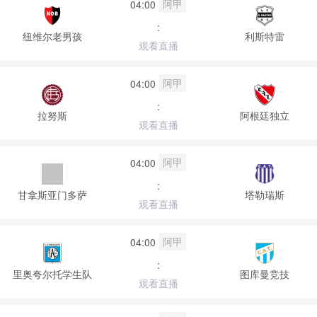
阿甲
04:00
:
纽维尔老男孩
利斯特雷
观看直播
阿甲
04:00
:
拉努斯
阿根廷独立
观看直播
阿甲
04:00
:
甘拿斯亚门多萨
塔勒瑞斯
观看直播
阿甲
04:00
:
里奥夸尔托学生队
图库曼竞技
观看直播