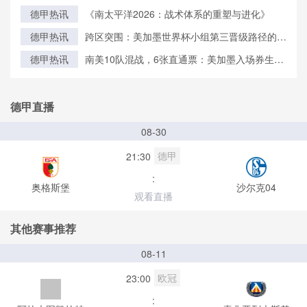
北美世界杯的隐形博弈
德甲热讯
《南太平洋2026：战术体系的重塑与进化》
德甲热讯
跨区突围：美加墨世界杯小组第三晋级路径的战
术重塑与博弈法则
德甲热讯
南美10队混战，6张直通票：美加墨入场券生死
局
德甲直播
08-30
德甲
21:30
:
奥格斯堡
沙尔克04
观看直播
其他赛事推荐
08-11
欧冠
23:00
: