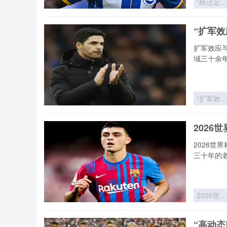
“跃迁定
律：世界
新军首胜
“扩军
冷门概率
历史突变
扩军效应
域三十余
“扩军效
与赔率收
敛：世界
2026
赛制变革
的价值逻
2026世
重构”
三十年的
2026世界
杯非洲区
死战：北
“高动