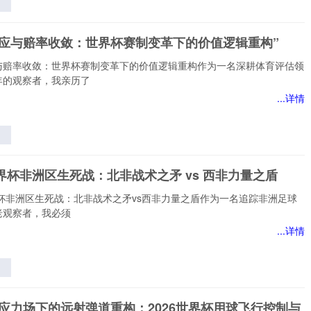
杯
的
效应与赔率收敛：世界杯赛制变革下的价值逻辑重构”
与
”
与赔率收敛：世界杯赛制变革下的价值逻辑重构作为一名深耕体育评估领
年的观察者，我亲历了
...详情
应
杯
世界杯非洲区生死战：北非战术之矛 vs 西非力量之盾
下
辑
界杯非洲区生死战：北非战术之矛vs西非力量之盾作为一名追踪非洲足球
老观察者，我必须
...详情
生
非
态应力场下的远射弹道重构：2026世界杯用球飞行控制与