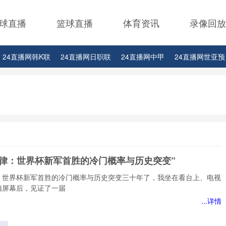
球直播
篮球直播
体育资讯
录像回放
24直播网韩K联
24直播网日职联
24直播网中甲
24直播网世亚预
24直播网西甲
24直播网德甲
24直播网欧冠杯
24直播网中超
2
24直播网比赛足球欧洲杯
定律：世界杯新军首胜的冷门概率与历史突变”
：世界杯新军首胜的冷门概率与历史突变三十年了，我坐在看台上、电视
脑屏幕后，见证了一届
...详情