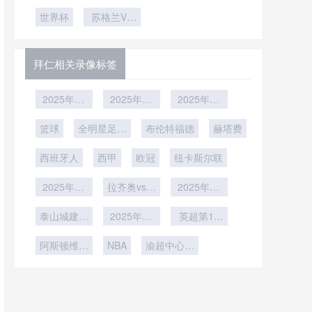
对时差与生
战？阿根廷
时间表
记忆：哪些
究”
的结构性重
挑战！对抗
世界杯卫冕
世界杯
物钟挑战
苏格兰VS
美食与赛事
欧美身体优
组与挑战
之路
巴西苏格兰
紧密相连
势
VS巴西直
播
拜仁相关录像标签
2025年12
2025年12
2025年12
月28日
月27日
月24日
篮球
全明星足球
布伦特福德
赫塔费
赛
西班牙人
西甲
欧冠
纽卡斯尔联
2025年12
拉齐奥vs博
2025年12
月9日
洛尼亚
月3日
泰山城建vs
2025年12
英超第13
山东蜜獾
月1日
轮
阿斯顿维拉
NBA
渝超中心城
vs狼队
区