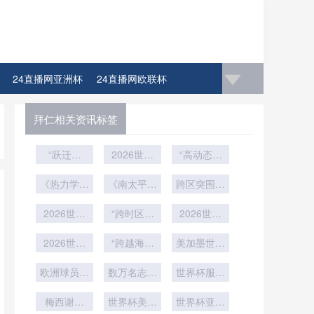
24直播网亚洲杯
24直播网欧联杯
4直播网比赛足球欧洲杯冠军
拜仁相关资讯标签
“跃迁定
2026世界
“高动态应
律：世界杯
杯非洲区生
力场下的远
新军首胜的
《热力学视
死战：北非
《南太平洋
跨区突围：
射弹道重
冷门概率与
角下VAR判
2026：战
战术之矛
美加墨世界
构：2026
读偏差的能
历史突变”
2026世预
术体系的重
“跨时区倒
vs 西非力
世界杯用球
杯小组第三
2026世预
流路径研究
赛倒计时：
塑与进化》
量之盾
时差：
飞行控制与
晋级路径的
赛：跨洲远
2026世界
——基于
17天
“跨越海拔
2026世界
落点精度的
战术重塑与
美加墨世界
征如何“透
2022卡塔
杯交通解
杯如何改写
的竞技：北
杯扩军后增
技术解构”
支”球员的
博弈法则
尔世界杯的
析：各队驻
欧洲球员征
欧洲球迷的
美世界杯环
数万名志愿
世界杯服务
巅峰状态
设1/16决
实证检验》
地往返赛场
战世界杯：
午夜观赛传
境适应与生
者集结完毕
赛：电视转
阵容落定
的精准通勤
如何科学应
梅西谢幕
世界杯美食
理调节研
统”
播广告排期
世界杯亚洲