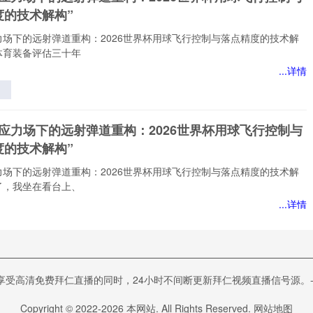
度的技术解构”
力场下的远射弹道重构：2026世界杯用球飞行控制与落点精度的技术解
体育装备评估三十年
...详情
应
远
态应力场下的远射弹道重构：2026世界杯用球飞行控制与
度的技术解构”
球
与
力场下的远射弹道重构：2026世界杯用球飞行控制与落点精度的技术解
的
了，我坐在看台上、
”
...详情
应
远
视角下VAR判读偏差的能流路径研究——基于2022卡
清免费拜仁直播的同时，24小时不间断更新拜仁视频直播信号源。-24直播
界杯的实证检验》
球
与
下VAR判读偏差的能流路径研究——基于2022卡塔尔世界杯的实证检
Copyright © 2022-
2026
本网站. All Rights Reserved.
网站地图
的