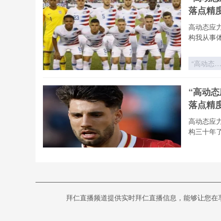
战术之矛
落点精
vs 西非力
量之盾
高动态应
构我从事
“高动态
力场下的
射弹道重
“高动
构：2026
落点精
世界杯用
飞行控制
高动态应
落点精度
构三十年
技术解构
“高动态
力场下的
射弹道重
《热力学
构：2026
拜仁直播频道提供实时拜仁直播信息，能够让您在享受高
塔尔世
世界杯用
飞行控制
热力学视角
落点精度