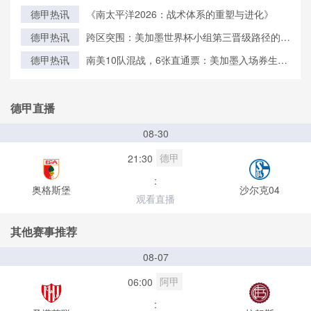
北美世界杯的隐形博弈
德甲热讯
《南太平洋2026：战术体系的重塑与进化》
德甲热讯
跨区突围：美加墨世界杯小组第三晋级路径的战
术重塑与博弈法则
德甲热讯
南美10队混战，6张直通票：美加墨入场券生死
局
德甲直播
08-30
德甲
21:30
:
奥格斯堡
沙尔克04
观看直播
其他赛事推荐
08-07
阿甲
06:00
: