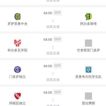
观看直播
阿甲
04:00
:
罗萨里奥中央
阿尔多斯维
观看直播
阿甲
04:00
:
科尔多瓦学院
甘拿斯亚门多萨
观看直播
阿甲
04:00
:
门多萨独立
里奥夸尔托学生队
观看直播
阿甲
04:00
:
阿根廷独立
普拉腾斯