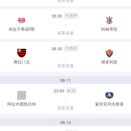
观看直播
巴西甲
05:30
:
布拉干蒂诺RB
科林蒂安
观看直播
巴西甲
06:30
:
弗拉门戈
维多利亚
观看直播
08-11
欧冠
23:00
:
阿拉木图凯拉特
索非亚列夫斯基
观看直播
08-12