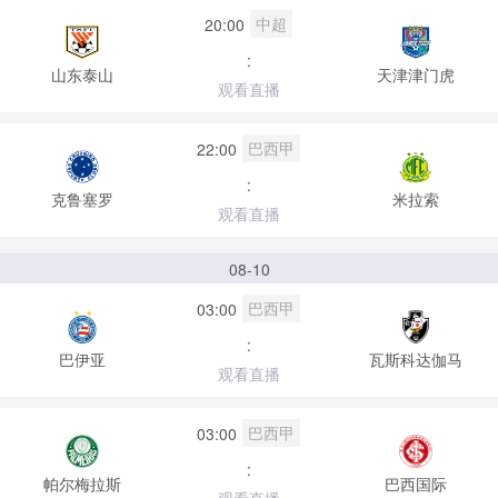
中超
20:00
:
山东泰山
天津津门虎
观看直播
巴西甲
22:00
:
克鲁塞罗
米拉索
观看直播
08-10
巴西甲
03:00
:
巴伊亚
瓦斯科达伽马
观看直播
巴西甲
03:00
:
帕尔梅拉斯
巴西国际