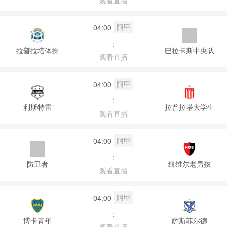
观看直播
阿甲
04:00
:
拉普拉塔体操
巴拉卡斯中央队
观看直播
阿甲
04:00
:
利斯特雷
拉普拉塔大学生
观看直播
阿甲
04:00
:
防卫者
纽维尔老男孩
观看直播
阿甲
04:00
:
博卡青年
萨斯菲尔德