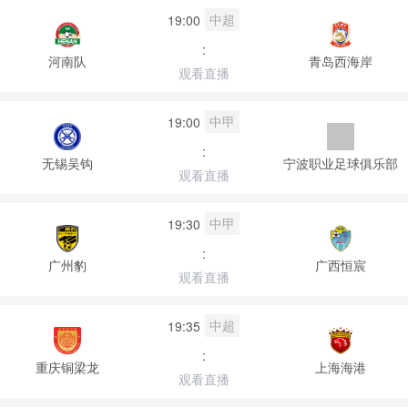
中超
19:00
:
河南队
青岛西海岸
观看直播
中甲
19:00
:
无锡吴钩
宁波职业足球俱乐部
观看直播
中甲
19:30
:
广州豹
广西恒宸
观看直播
中超
19:35
:
重庆铜梁龙
上海海港
观看直播