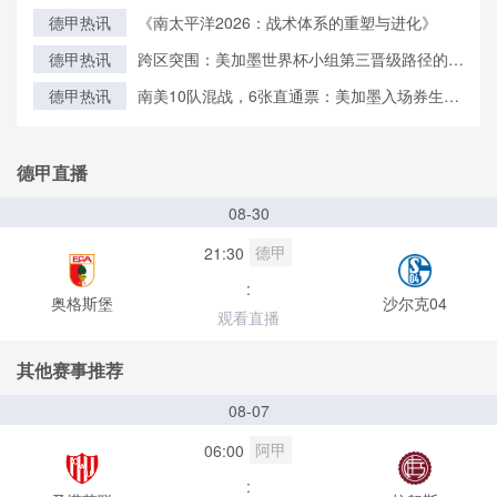
北美世界杯的隐形博弈
德甲热讯
《南太平洋2026：战术体系的重塑与进化》
德甲热讯
跨区突围：美加墨世界杯小组第三晋级路径的战
术重塑与博弈法则
德甲热讯
南美10队混战，6张直通票：美加墨入场券生死
局
德甲直播
08-30
德甲
21:30
:
奥格斯堡
沙尔克04
观看直播
其他赛事推荐
08-07
阿甲
06:00
: