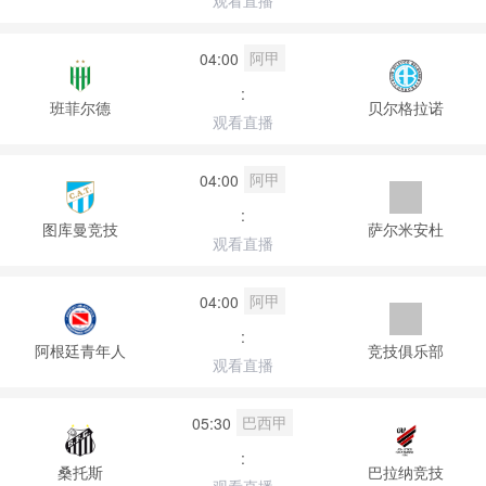
观看直播
阿甲
04:00
:
班菲尔德
贝尔格拉诺
观看直播
阿甲
04:00
:
图库曼竞技
萨尔米安杜
观看直播
阿甲
04:00
:
阿根廷青年人
竞技俱乐部
观看直播
巴西甲
05:30
:
桑托斯
巴拉纳竞技