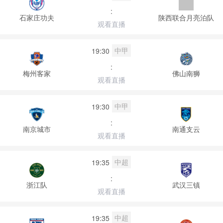
:
石家庄功夫
陕西联合月亮泊队
观看直播
中甲
19:30
:
梅州客家
佛山南狮
观看直播
中甲
19:30
:
南京城市
南通支云
观看直播
中超
19:35
:
浙江队
武汉三镇
观看直播
中超
19:35