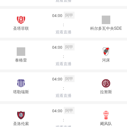
观看直播
阿甲
04:00
:
圣塔菲联
科尔多瓦中央SDE
观看直播
阿甲
04:00
:
泰格雷
河床
观看直播
阿甲
04:00
:
塔勒瑞斯
拉努斯
观看直播
阿甲
04:00
:
圣洛伦索
飓风队