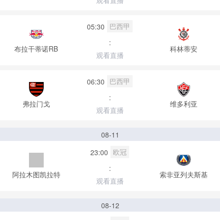
观看直播
巴西甲
05:30
:
布拉干蒂诺RB
科林蒂安
观看直播
巴西甲
06:30
:
弗拉门戈
维多利亚
观看直播
08-11
欧冠
23:00
:
阿拉木图凯拉特
索非亚列夫斯基
观看直播
08-12