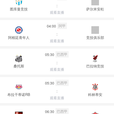
:
图库曼竞技
萨尔米安杜
观看直播
阿甲
04:00
:
阿根廷青年人
竞技俱乐部
观看直播
巴西甲
05:30
:
桑托斯
巴拉纳竞技
观看直播
巴西甲
05:30
:
布拉干蒂诺RB
科林蒂安
观看直播
巴西甲
06:30