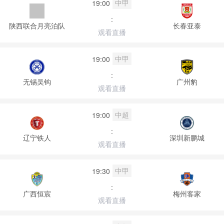
中甲
19:00
:
陕西联合月亮泊队
长春亚泰
观看直播
中甲
19:00
:
无锡吴钩
广州豹
观看直播
中超
19:00
:
辽宁铁人
深圳新鹏城
观看直播
中甲
19:30
:
广西恒宸
梅州客家
观看直播