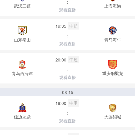
:
武汉三镇
上海海港
观看直播
中超
19:35
:
山东泰山
青岛海牛
观看直播
中超
20:00
:
青岛西海岸
重庆铜梁龙
观看直播
08-15
中甲
18:00
:
延边龙鼎
大连鲲城
观看直播