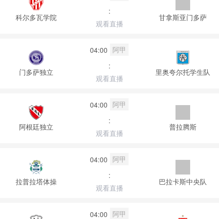
:
科尔多瓦学院
甘拿斯亚门多萨
观看直播
阿甲
04:00
:
门多萨独立
里奥夸尔托学生队
观看直播
阿甲
04:00
:
阿根廷独立
普拉腾斯
观看直播
阿甲
04:00
:
拉普拉塔体操
巴拉卡斯中央队
观看直播
阿甲
04:00