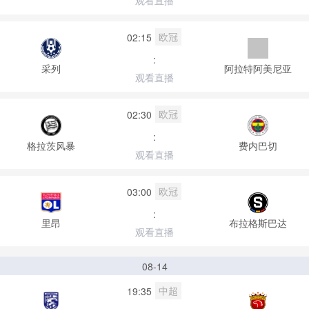
观看直播
欧冠
02:15
:
采列
阿拉特阿美尼亚
观看直播
欧冠
02:30
:
格拉茨风暴
费内巴切
观看直播
欧冠
03:00
:
里昂
布拉格斯巴达
观看直播
08-14
中超
19:35