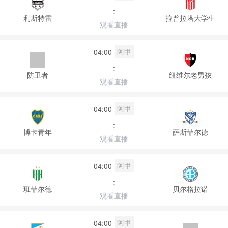
:
利斯特雷
拉普拉塔大学生
观看直播
阿甲
04:00
:
防卫者
纽维尔老男孩
观看直播
阿甲
04:00
:
博卡青年
萨斯菲尔德
观看直播
阿甲
04:00
:
班菲尔德
贝尔格拉诺
观看直播
阿甲
04:00