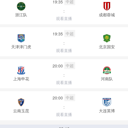
中超
19:35
:
浙江队
成都蓉城
观看直播
中超
19:35
:
天津津门虎
北京国安
观看直播
中超
20:00
:
上海申花
河南队
观看直播
中超
20:00
:
云南玉昆
大连英博
观看直播