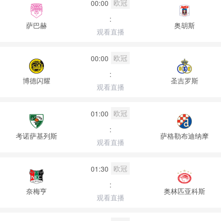
欧冠
00:00
:
萨巴赫
奥胡斯
观看直播
欧冠
00:00
:
博德闪耀
圣吉罗斯
观看直播
欧冠
01:00
:
考诺萨基列斯
萨格勒布迪纳摩
观看直播
欧冠
01:30
:
奈梅亨
奥林匹亚科斯
观看直播