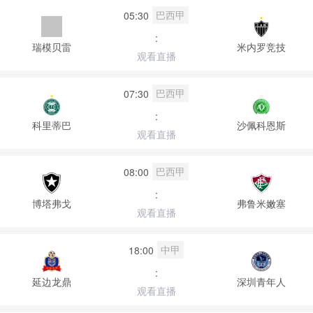
巴西甲
05:30
:
瑞模贝雷
米内罗竞技
观看直播
巴西甲
07:30
:
科里蒂巴
沙佩科恩斯
观看直播
巴西甲
08:00
:
博塔弗戈
弗鲁米嫩塞
观看直播
中甲
18:00
:
延边龙鼎
深圳青年人
观看直播