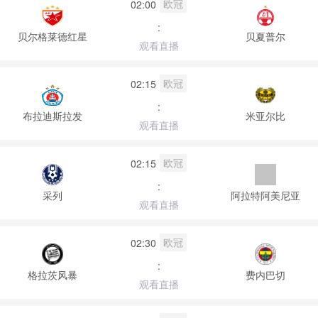
欧冠
02:00
:
贝尔格莱德红星
贝夏普尔
观看直播
欧冠
02:15
:
布拉迪斯拉发
米亚尔比
观看直播
欧冠
02:15
:
采列
阿拉特阿美尼亚
观看直播
欧冠
02:30
:
格拉茨风暴
费内巴切
观看直播