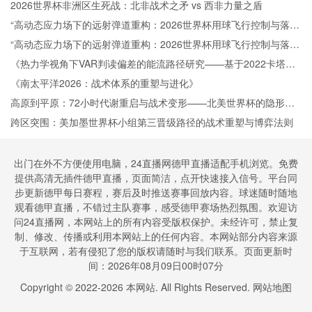
2026世界杯非洲区生死战：北非战术之矛 vs 西非力量之盾
“高动态应力场下的远射弹道重构：2026世界杯用球飞行控制与落点
精度的技术解构”
“高动态应力场下的远射弹道重构：2026世界杯用球飞行控制与落点
精度的技术解构”
《热力学视角下VAR判读偏差的能流路径研究——基于2022卡塔尔
世界杯的实证检验》
《南太平洋2026：战术体系的重塑与进化》
高原到平原：72小时代谢重启与战术变形——北美世界杯的隐形博
弈
跨区突围：美加墨世界杯小组第三晋级路径的战术重塑与博弈法则
出门在外不方便使用电脑，24直播网德甲直播适配手机浏览。免费
提供高清无插件德甲直播，页面简洁，点开快速接入信号。平台同
步更新德甲每日赛程，赛后及时推送赛事回放内容。球迷随时随地
观看德甲直播，不错过主队赛事，感受德甲赛场热烈氛围。欢迎访
问24直播网，本网站上的所有内容受版权保护。未经许可，禁止复
制、修改、传播或利用本网站上的任何内容。本网站部分内容来源
于互联网，若有侵犯了您的版权请随时与我们联系。页面更新时
间：2026年08月09日00时07分
Copyright © 2022-
2026
本网站. All Rights Reserved.
网站地图