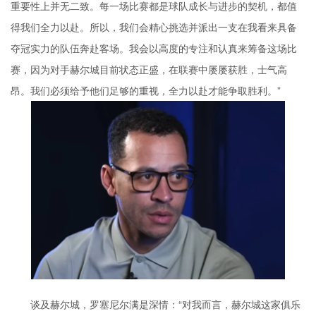
重要性上并无二致。每一场比赛都是球队成长与进步的契机，都值
得我们全力以赴。所以，我们会精心挑选并派出一支在我看来具备
夺冠实力的队伍奔赴客场。我会以高度的专注和认真来筹备这场比
赛，因为对手赫尔城目前状态正盛，在联赛中屡屡获胜，士气高
昂。我们必须给予他们足够的重视，全力以赴才能争取胜利。”
谈及赫尔城，罗塞尼尔满是深情：“对我而言，赫尔城这家俱乐