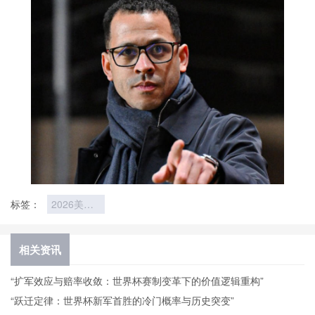
标签：
2026美加
墨世界杯门
票购买渠道
指南
相关资讯
“扩军效应与赔率收敛：世界杯赛制变革下的价值逻辑重构”
“跃迁定律：世界杯新军首胜的冷门概率与历史突变”