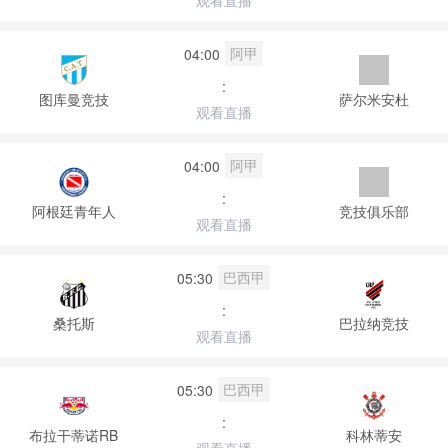
观看直播
阿甲
04:00
:
图库曼竞技
萨尔米安杜
观看直播
阿甲
04:00
:
阿根廷青年人
竞技俱乐部
观看直播
巴西甲
05:30
:
桑托斯
巴拉纳竞技
观看直播
巴西甲
05:30
:
布拉干蒂诺RB
科林蒂安