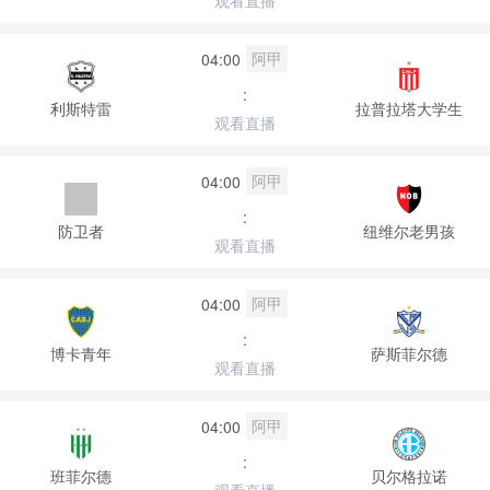
观看直播
阿甲
04:00
:
利斯特雷
拉普拉塔大学生
观看直播
阿甲
04:00
:
防卫者
纽维尔老男孩
观看直播
阿甲
04:00
:
博卡青年
萨斯菲尔德
观看直播
阿甲
04:00
:
班菲尔德
贝尔格拉诺