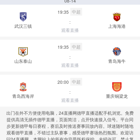
08-14
中超
19:35
:
武汉三镇
上海海港
观看直播
中超
19:35
:
山东泰山
青岛海牛
观看直播
中超
20:00
:
青岛西海岸
重庆铜梁龙
观看直播
出门在外不方便使用电脑，24直播网德甲直播适配手机浏览。免费
提供高清无插件德甲直播，页面简洁，点开快速接入信号。平台同
步更新德甲每日赛程，赛后及时推送赛事回放内容。球迷随时随地
观看德甲直播，不错过主队赛事，感受德甲赛场热烈氛围。欢迎访
问24直播网，本网站上的所有内容受版权保护。未经许可，禁止复