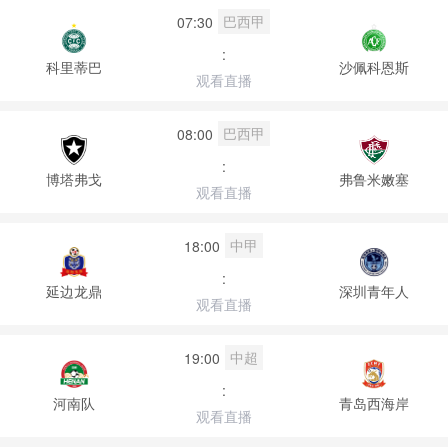
巴西甲
07:30
:
科里蒂巴
沙佩科恩斯
观看直播
巴西甲
08:00
:
博塔弗戈
弗鲁米嫩塞
观看直播
中甲
18:00
:
延边龙鼎
深圳青年人
观看直播
中超
19:00
:
河南队
青岛西海岸
观看直播