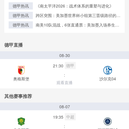
北美世界杯的隐形博弈
德甲热讯
《南太平洋2026：战术体系的重塑与进化》
德甲热讯
跨区突围：美加墨世界杯小组第三晋级路径的战
术重塑与博弈法则
德甲热讯
南美10队混战，6张直通票：美加墨入场券生死
局
德甲直播
08-30
德甲
21:30
:
奥格斯堡
沙尔克04
观看直播
其他赛事推荐
08-07
中超
19:35
: