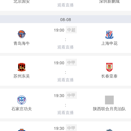
北京国安
深圳新鹏城
观看直播
08-08
中超
19:00
:
青岛海牛
上海申花
观看直播
中甲
19:00
:
苏州东吴
长春亚泰
观看直播
中甲
19:30
:
石家庄功夫
陕西联合月亮泊队
观看直播
中甲
19:30