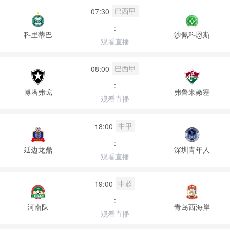
巴西甲
07:30
:
科里蒂巴
沙佩科恩斯
观看直播
巴西甲
08:00
:
博塔弗戈
弗鲁米嫩塞
观看直播
中甲
18:00
:
延边龙鼎
深圳青年人
观看直播
中超
19:00
:
河南队
青岛西海岸
观看直播