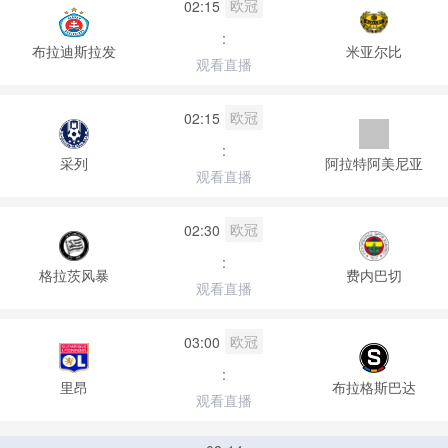
欧冠
02:15
:
布拉迪斯拉发
米亚尔比
观看直播
欧冠
02:15
:
采列
阿拉特阿美尼亚
观看直播
欧冠
02:30
:
格拉茨风暴
费内巴切
观看直播
欧冠
03:00
:
里昂
布拉格斯巴达
观看直播