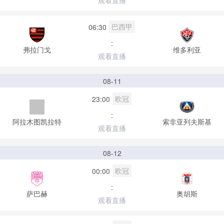
观看直播
巴西甲
06:30
:
弗拉门戈
维多利亚
观看直播
08-11
欧冠
23:00
:
阿拉木图凯拉特
索非亚列夫斯基
观看直播
08-12
欧冠
00:00
:
萨巴赫
奥胡斯
观看直播