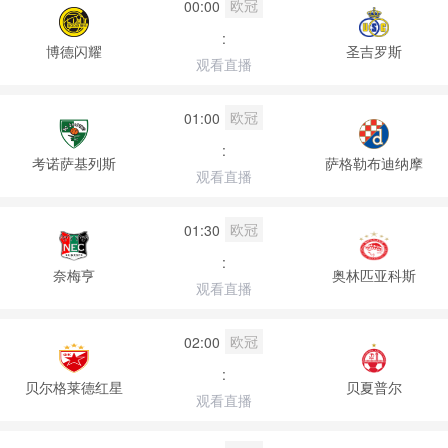
欧冠
00:00
:
博德闪耀
圣吉罗斯
观看直播
欧冠
01:00
:
考诺萨基列斯
萨格勒布迪纳摩
观看直播
欧冠
01:30
:
奈梅亨
奥林匹亚科斯
观看直播
欧冠
02:00
:
贝尔格莱德红星
贝夏普尔
观看直播