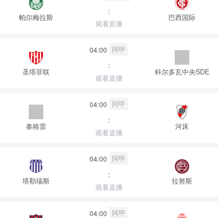
:
帕尔梅拉斯
巴西国际
观看直播
阿甲
04:00
:
圣塔菲联
科尔多瓦中央SDE
观看直播
阿甲
04:00
:
泰格雷
河床
观看直播
阿甲
04:00
:
塔勒瑞斯
拉努斯
观看直播
阿甲
04:00