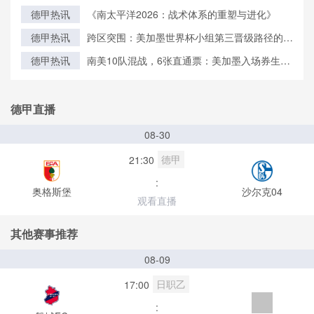
北美世界杯的隐形博弈
德甲热讯
《南太平洋2026：战术体系的重塑与进化》
德甲热讯
跨区突围：美加墨世界杯小组第三晋级路径的战
术重塑与博弈法则
德甲热讯
南美10队混战，6张直通票：美加墨入场券生死
局
德甲直播
08-30
德甲
21:30
:
奥格斯堡
沙尔克04
观看直播
其他赛事推荐
08-09
日职乙
17:00
: