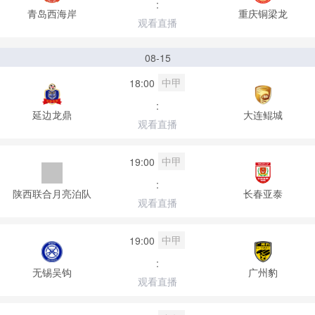
:
青岛西海岸
重庆铜梁龙
观看直播
08-15
中甲
18:00
:
延边龙鼎
大连鲲城
观看直播
中甲
19:00
:
陕西联合月亮泊队
长春亚泰
观看直播
中甲
19:00
:
无锡吴钩
广州豹
观看直播