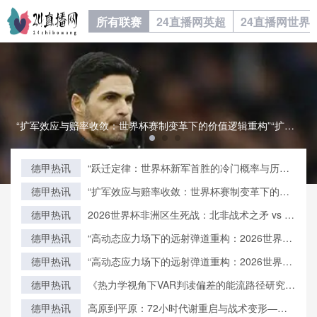
所有联赛
24直播网英超
24直播网世界
“扩军效应与赔率收敛：世界杯赛制变革下的价值逻辑重构”“扩军效应与赔率收敛：世界杯赛制变革下的价值逻辑重构”
德甲热讯
“跃迁定律：世界杯新军首胜的冷门概率与历史
突变”
德甲热讯
“扩军效应与赔率收敛：世界杯赛制变革下的价
值逻辑重构”
德甲热讯
2026世界杯非洲区生死战：北非战术之矛 vs 西
非力量之盾
德甲热讯
“高动态应力场下的远射弹道重构：2026世界杯
用球飞行控制与落点精度的技术解构”
德甲热讯
“高动态应力场下的远射弹道重构：2026世界杯
用球飞行控制与落点精度的技术解构”
德甲热讯
《热力学视角下VAR判读偏差的能流路径研究
——基于2022卡塔尔世界杯的实证检验》
德甲热讯
高原到平原：72小时代谢重启与战术变形——