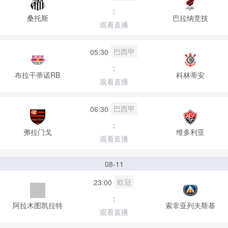
:
桑托斯
巴拉纳竞技
观看直播
巴西甲
05:30
:
布拉干蒂诺RB
科林蒂安
观看直播
巴西甲
06:30
:
弗拉门戈
维多利亚
观看直播
08-11
欧冠
23:00
:
阿拉木图凯拉特
索非亚列夫斯基
观看直播