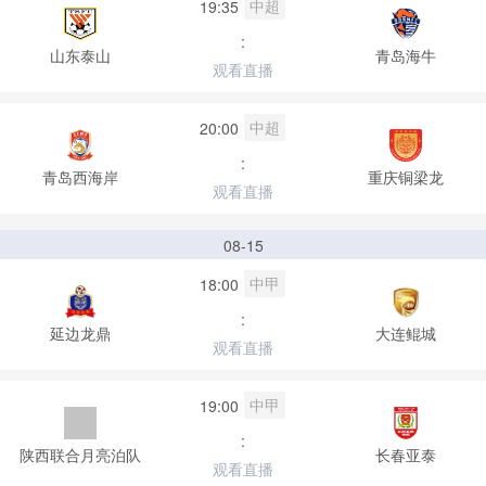
中超
19:35
:
山东泰山
青岛海牛
观看直播
中超
20:00
:
青岛西海岸
重庆铜梁龙
观看直播
08-15
中甲
18:00
:
延边龙鼎
大连鲲城
观看直播
中甲
19:00
:
陕西联合月亮泊队
长春亚泰
观看直播