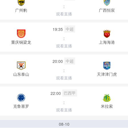
:
广州豹
广西恒宸
观看直播
中超
19:35
:
重庆铜梁龙
上海海港
观看直播
中超
20:00
:
山东泰山
天津津门虎
观看直播
巴西甲
22:00
:
克鲁塞罗
米拉索
观看直播
08-10