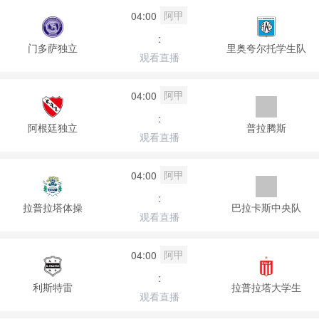
阿甲
04:00
:
门多萨独立
里奥夸尔托学生队
观看直播
阿甲
04:00
:
阿根廷独立
普拉腾斯
观看直播
阿甲
04:00
:
拉普拉塔体操
巴拉卡斯中央队
观看直播
阿甲
04:00
:
利斯特雷
拉普拉塔大学生
观看直播