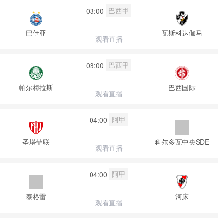
巴西甲
03:00
:
巴伊亚
瓦斯科达伽马
观看直播
巴西甲
03:00
:
帕尔梅拉斯
巴西国际
观看直播
阿甲
04:00
:
圣塔菲联
科尔多瓦中央SDE
观看直播
阿甲
04:00
:
泰格雷
河床
观看直播