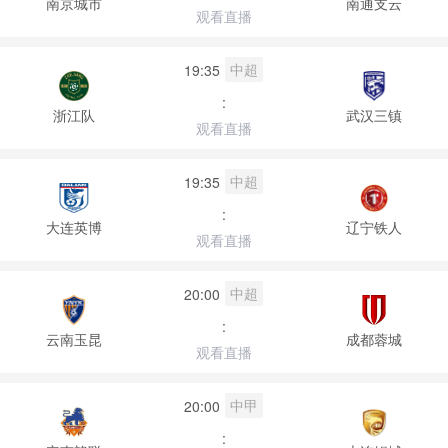
南京城市
南通支云
观看直播
中超
19:35
:
浙江队
武汉三镇
观看直播
中超
19:35
:
大连英博
辽宁铁人
观看直播
中超
20:00
:
云南玉昆
成都蓉城
观看直播
中甲
20:00
: