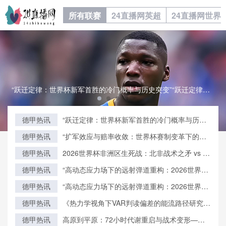
所有联赛
24直播网英超
24直播网世界
“跃迁定律：世界杯新军首胜的冷门概率与历史突变”“跃迁定律：世界杯新军首胜的冷门概率与历史突变”
德甲热讯
“跃迁定律：世界杯新军首胜的冷门概率与历史
突变”
德甲热讯
“扩军效应与赔率收敛：世界杯赛制变革下的价
值逻辑重构”
德甲热讯
2026世界杯非洲区生死战：北非战术之矛 vs 西
非力量之盾
德甲热讯
“高动态应力场下的远射弹道重构：2026世界杯
用球飞行控制与落点精度的技术解构”
德甲热讯
“高动态应力场下的远射弹道重构：2026世界杯
用球飞行控制与落点精度的技术解构”
德甲热讯
《热力学视角下VAR判读偏差的能流路径研究
——基于2022卡塔尔世界杯的实证检验》
德甲热讯
高原到平原：72小时代谢重启与战术变形——