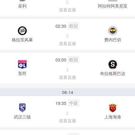
:
采列
阿拉特阿美尼亚
观看直播
欧冠
02:30
:
格拉茨风暴
费内巴切
观看直播
欧冠
03:00
:
里昂
布拉格斯巴达
观看直播
08-14
中超
19:35
:
武汉三镇
上海海港
观看直播