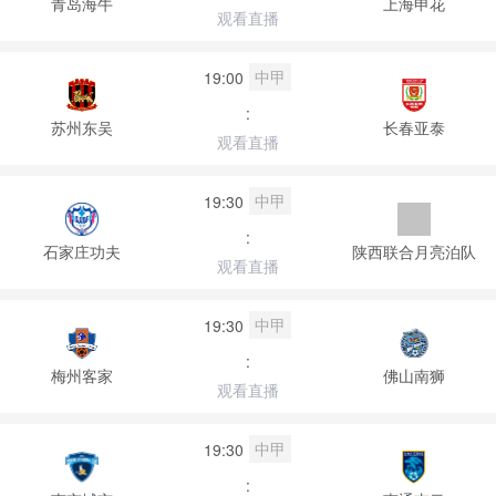
青岛海牛
上海申花
观看直播
中甲
19:00
:
苏州东吴
长春亚泰
观看直播
中甲
19:30
:
石家庄功夫
陕西联合月亮泊队
观看直播
中甲
19:30
:
梅州客家
佛山南狮
观看直播
中甲
19:30
: