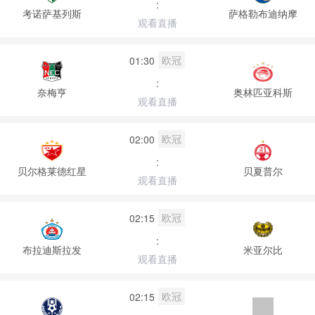
:
考诺萨基列斯
萨格勒布迪纳摩
观看直播
欧冠
01:30
:
奈梅亨
奥林匹亚科斯
观看直播
欧冠
02:00
:
贝尔格莱德红星
贝夏普尔
观看直播
欧冠
02:15
:
布拉迪斯拉发
米亚尔比
观看直播
欧冠
02:15