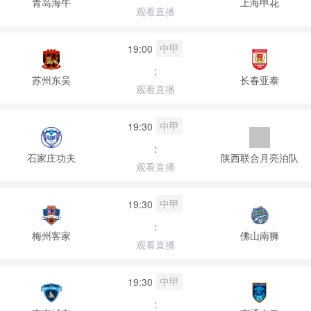
青岛海牛
上海申花
观看直播
中甲
19:00
:
苏州东吴
长春亚泰
观看直播
中甲
19:30
:
石家庄功夫
陕西联合月亮泊队
观看直播
中甲
19:30
:
梅州客家
佛山南狮
观看直播
中甲
19:30
: