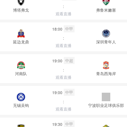
:
博塔弗戈
弗鲁米嫩塞
观看直播
中甲
18:00
:
延边龙鼎
深圳青年人
观看直播
中超
19:00
:
河南队
青岛西海岸
观看直播
中甲
19:00
:
无锡吴钩
宁波职业足球俱乐部
观看直播
中甲
19:30