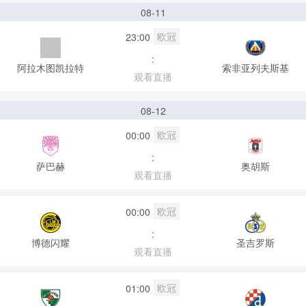
08-11
欧冠
23:00
:
阿拉木图凯拉特
索非亚列夫斯基
观看直播
08-12
欧冠
00:00
:
萨巴赫
奥胡斯
观看直播
欧冠
00:00
:
博德闪耀
圣吉罗斯
观看直播
欧冠
01:00