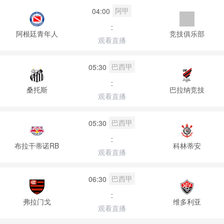
阿甲
04:00
:
阿根廷青年人
竞技俱乐部
观看直播
巴西甲
05:30
:
桑托斯
巴拉纳竞技
观看直播
巴西甲
05:30
:
布拉干蒂诺RB
科林蒂安
观看直播
巴西甲
06:30
:
弗拉门戈
维多利亚
观看直播