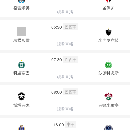
:
格雷米奥
圣保罗
观看直播
巴西甲
05:30
:
瑞模贝雷
米内罗竞技
观看直播
巴西甲
07:30
:
科里蒂巴
沙佩科恩斯
观看直播
巴西甲
08:00
:
博塔弗戈
弗鲁米嫩塞
观看直播
中甲
18:00