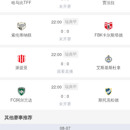
哈马比TFF
贾法拉
未开赛
瑞典甲
22:00
0 : 0
索伦蒂纳联
FBK卡尔斯塔德
未开赛
瑞典甲
22:00
0 : 0
派提亚
艾斯基斯杜拿
观看直播
瑞典甲
22:00
0 : 0
FC阿尔兰达
斯托克松德
未开赛
其他赛事推荐
08-07