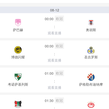
08-12
欧冠
00:00
:
萨巴赫
奥胡斯
观看直播
欧冠
00:00
:
博德闪耀
圣吉罗斯
观看直播
欧冠
01:00
:
考诺萨基列斯
萨格勒布迪纳摩
观看直播
欧冠
01:30
: