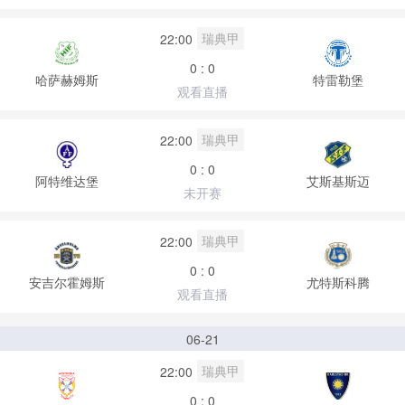
瑞典甲
22:00
0 : 0
哈萨赫姆斯
特雷勒堡
观看直播
瑞典甲
22:00
0 : 0
阿特维达堡
艾斯基斯迈
未开赛
瑞典甲
22:00
0 : 0
安吉尔霍姆斯
尤特斯科腾
观看直播
06-21
瑞典甲
22:00
0 : 0