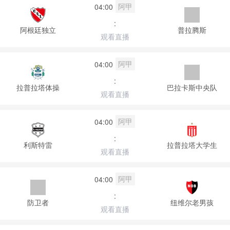
阿甲
04:00
:
阿根廷独立
普拉腾斯
观看直播
阿甲
04:00
:
拉普拉塔体操
巴拉卡斯中央队
观看直播
阿甲
04:00
:
利斯特雷
拉普拉塔大学生
观看直播
阿甲
04:00
:
防卫者
纽维尔老男孩
观看直播