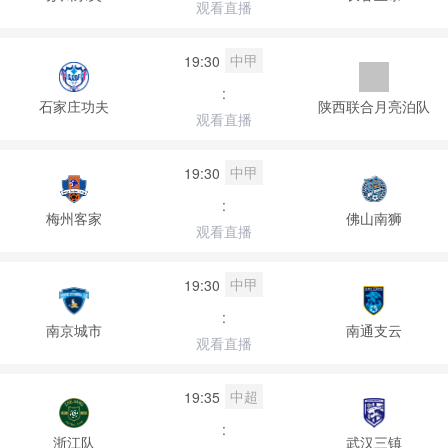
观看直播
中甲
19:30
:
石家庄功夫
陕西联合月亮泊队
观看直播
中甲
19:30
:
梅州客家
佛山南狮
观看直播
中甲
19:30
:
南京城市
南通支云
观看直播
中超
19:35
:
浙江队
武汉三镇