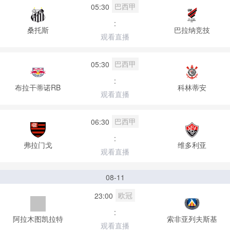
巴西甲
05:30
:
桑托斯
巴拉纳竞技
观看直播
巴西甲
05:30
:
布拉干蒂诺RB
科林蒂安
观看直播
巴西甲
06:30
:
弗拉门戈
维多利亚
观看直播
08-11
欧冠
23:00
:
阿拉木图凯拉特
索非亚列夫斯基
观看直播