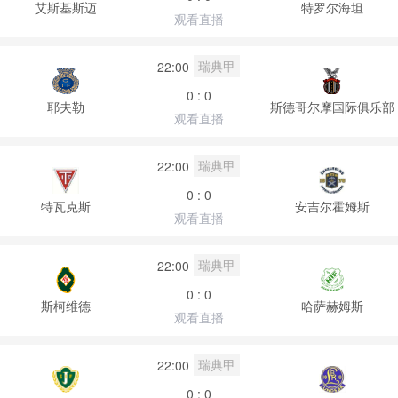
艾斯基斯迈
特罗尔海坦
观看直播
瑞典甲
22:00
0 : 0
耶夫勒
斯德哥尔摩国际俱乐部
观看直播
瑞典甲
22:00
0 : 0
特瓦克斯
安吉尔霍姆斯
观看直播
瑞典甲
22:00
0 : 0
斯柯维德
哈萨赫姆斯
观看直播
瑞典甲
22:00
0 : 0