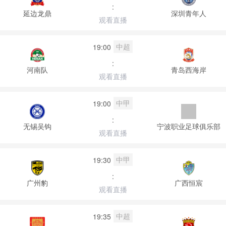
:
延边龙鼎
深圳青年人
观看直播
中超
19:00
:
河南队
青岛西海岸
观看直播
中甲
19:00
:
无锡吴钩
宁波职业足球俱乐部
观看直播
中甲
19:30
:
广州豹
广西恒宸
观看直播
中超
19:35