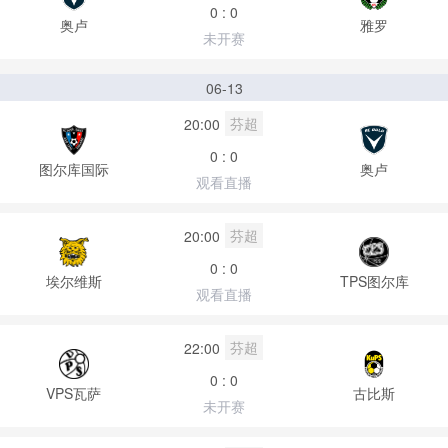
0 : 0
奥卢
雅罗
未开赛
06-13
芬超
20:00
0 : 0
图尔库国际
奥卢
观看直播
芬超
20:00
0 : 0
埃尔维斯
TPS图尔库
观看直播
芬超
22:00
0 : 0
VPS瓦萨
古比斯
未开赛