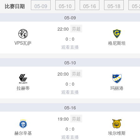
05-09
05-10
05-16
05-18
05-
比赛日期
05-09
芬超
22:00
0 : 0
VPS瓦萨
格尼斯坦
观看直播
05-10
芬超
20:00
0 : 0
拉赫蒂
玛丽港
观看直播
05-16
芬超
19:00
0 : 0
赫尔辛基
埃尔维斯
观看直播