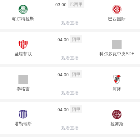
巴西甲
03:00
:
帕尔梅拉斯
巴西国际
观看直播
阿甲
04:00
:
圣塔菲联
科尔多瓦中央SDE
观看直播
阿甲
04:00
:
泰格雷
河床
观看直播
阿甲
04:00
:
塔勒瑞斯
拉努斯
观看直播