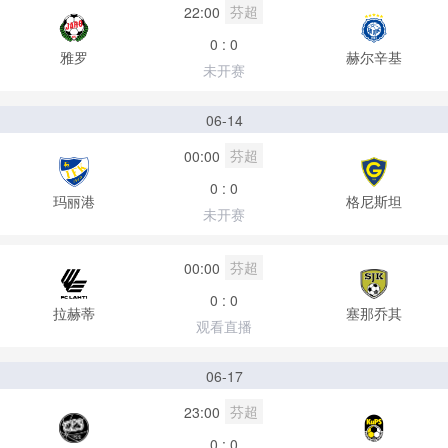
芬超
22:00
0 : 0
雅罗
赫尔辛基
未开赛
06-14
芬超
00:00
0 : 0
玛丽港
格尼斯坦
未开赛
芬超
00:00
0 : 0
拉赫蒂
塞那乔其
观看直播
06-17
芬超
23:00
0 : 0