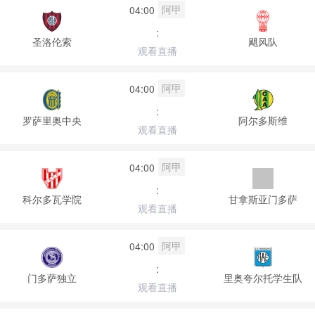
阿甲
04:00
:
圣洛伦索
飓风队
观看直播
阿甲
04:00
:
罗萨里奥中央
阿尔多斯维
观看直播
阿甲
04:00
:
科尔多瓦学院
甘拿斯亚门多萨
观看直播
阿甲
04:00
:
门多萨独立
里奥夸尔托学生队
观看直播