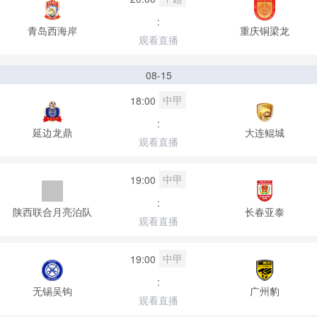
:
青岛西海岸
重庆铜梁龙
观看直播
08-15
中甲
18:00
:
延边龙鼎
大连鲲城
观看直播
中甲
19:00
:
陕西联合月亮泊队
长春亚泰
观看直播
中甲
19:00
:
无锡吴钩
广州豹
观看直播