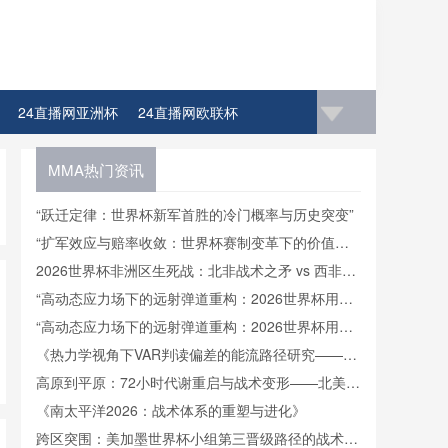
24直播网亚洲杯
24直播网欧联杯
4直播网比赛足球欧洲杯冠军
MMA热门资讯
“跃迁定律：世界杯新军首胜的冷门概率与历史突变”
“扩军效应与赔率收敛：世界杯赛制变革下的价值逻
辑重构”
2026世界杯非洲区生死战：北非战术之矛 vs 西非力
量之盾
“高动态应力场下的远射弹道重构：2026世界杯用球
飞行控制与落点精度的技术解构”
“高动态应力场下的远射弹道重构：2026世界杯用球
飞行控制与落点精度的技术解构”
《热力学视角下VAR判读偏差的能流路径研究——基
于2022卡塔尔世界杯的实证检验》
高原到平原：72小时代谢重启与战术变形——北美世
界杯的隐形博弈
《南太平洋2026：战术体系的重塑与进化》
跨区突围：美加墨世界杯小组第三晋级路径的战术重