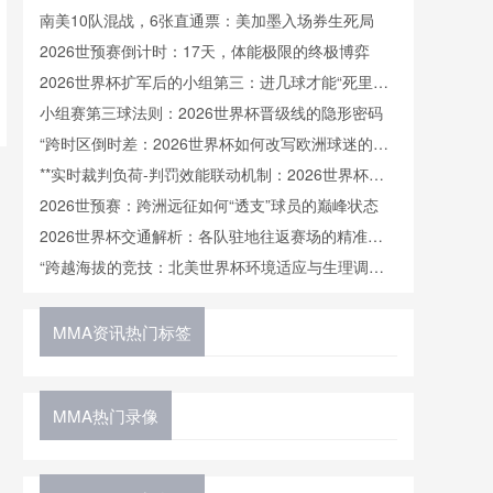
塑与博弈法则
南美10队混战，6张直通票：美加墨入场券生死局
2026世预赛倒计时：17天，体能极限的终极博弈
2026世界杯扩军后的小组第三：进几球才能“死里逃
生”？
小组赛第三球法则：2026世界杯晋级线的隐形密码
“跨时区倒时差：2026世界杯如何改写欧洲球迷的午
夜观赛传统”
**实时裁判负荷-判罚效能联动机制：2026世界杯执
法情境下心率变异性与决策准确率的动态耦合分析**
2026世预赛：跨洲远征如何“透支”球员的巅峰状态
2026世界杯交通解析：各队驻地往返赛场的精准通
勤时间表
“跨越海拔的竞技：北美世界杯环境适应与生理调节
研究”
MMA资讯热门标签
MMA热门录像