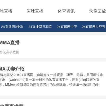
球直播
篮球直播
体育资讯
录像回放
24直播网韩K联
24直播网日职联
24直播网中甲
24直播网世亚预
24直播网西甲
24直播网德甲
24直播网欧冠杯
24直播网中超
2
MMA直播
24直播网比赛足球欧洲杯
暂无赛事数据
MA联赛介绍
激情与喜悦？来24直播网，邀请好友一起观赛、聊天、竞猜，共同度过难
webname)是一家全球性的体育直播平台，拥有{title)联赛的直
容，MMA的精彩是因为拥有等强壮的队伍球员，带来每一场精彩的比